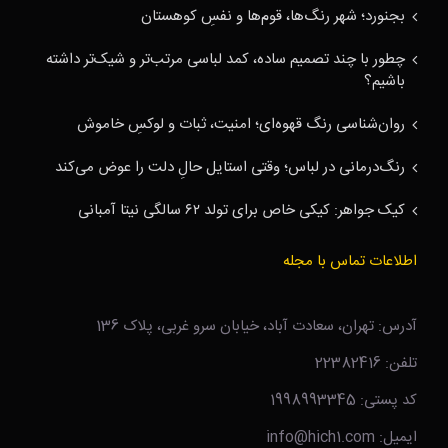
بجنورد؛ شهر رنگ‌ها، قوم‌ها و نفسِ کوهستان
چطور با چند تصمیم ساده، کمد لباسی مرتب‌تر و شیک‌تر داشته
باشیم؟
روان‌شناسی رنگ قهوه‌ای؛ امنیت، ثبات و لوکسِ خاموش
رنگ‌درمانی در لباس؛ وقتی استایل حالِ دلت را عوض می‌کند
کیک جواهر: کیکی خاص برای تولد ۶۲ سالگی نیتا آمبانی
اطلاعات تماس با مجله
آدرس: تهران، سعادت آباد، خیابان سرو غربی، پلاک 136
تلفن: 22382416
کد پستی: 1998993345
ایمیل: info@hich1.com