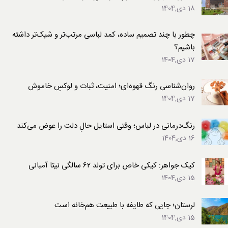
18 دی,1404
چطور با چند تصمیم ساده، کمد لباسی مرتب‌تر و شیک‌تر داشته
باشیم؟
17 دی,1404
روان‌شناسی رنگ قهوه‌ای؛ امنیت، ثبات و لوکسِ خاموش
17 دی,1404
رنگ‌درمانی در لباس؛ وقتی استایل حالِ دلت را عوض می‌کند
16 دی,1404
کیک جواهر: کیکی خاص برای تولد ۶۲ سالگی نیتا آمبانی
15 دی,1404
لرستان؛ جایی که طایفه با طبیعت هم‌خانه است
15 دی,1404