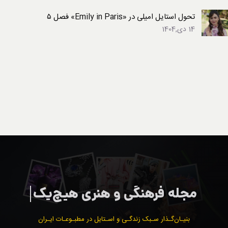
تحول استایل امیلی در «Emily in Paris» فصل ۵
14 دی,1404
بنیـان‌گـذار سـبک زندگـی و اسـتایل در مطبـوعـات ایـران