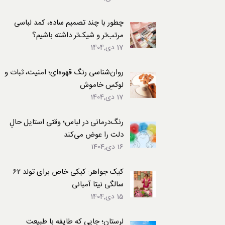
لباس
چطور با چند تصمیم ساده، کمد لباسی
مرتب‌تر و شیک‌تر داشته باشیم؟
17 دی,1404
روان‌شناسی رنگ قهوه‌ای؛ امنیت، ثبات و
لوکسِ خاموش
17 دی,1404
رنگ‌درمانی در لباس؛ وقتی استایل حالِ
دلت را عوض می‌کند
16 دی,1404
کیک جواهر: کیکی خاص برای تولد ۶۲
سالگی نیتا آمبانی
15 دی,1404
لرستان؛ جایی که طایفه با طبیعت