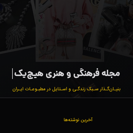
بنیـان‌گـذار سـبک زندگـی و اسـتایل در مطبـوعـات ایـران
آخرین نوشته‌ها