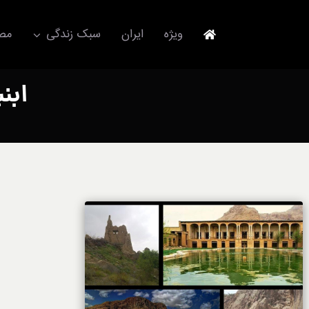
Ski
t
ویژه
ایران
سبک زندگی
مصا
conten
جهانگردی
ابن
مد و فشن
آکسسوری
استایل
برند
لباس
آداب معاشرت
ورزش/ سلامت/ زیبایی
تکنولوژی
خودرو