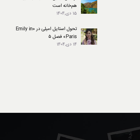
هم‌خانه است
15 دی,1404
تحول استایل امیلی در «Emily in
Paris» فصل ۵
14 دی,1404