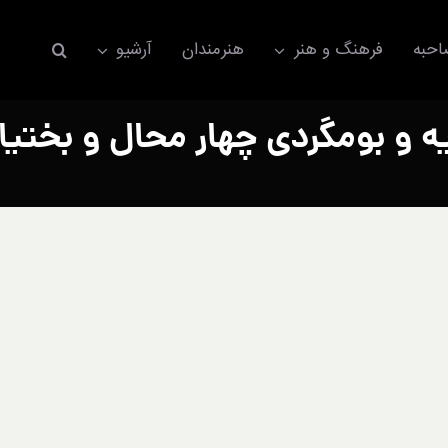
حبه
فرهنگ و هنر
هنرمندان
آرشیو
یه و بومگردی چهار محال و بختیا
اکسسوری