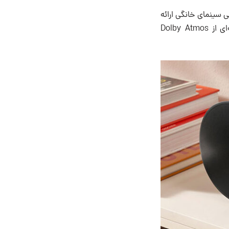
وان پشتی سینمای خانگی ارائه
می‌کند. طرفداران فیلم می‌توانند دو بلندگو را با Arc یا Beam (Gen 2) جفت کنند تا تجربه‌ای از Dolby Atmos