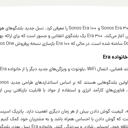
Sonos دو محصول Sonos Era 300 و Sonos Era 100 را معرفی کرد. نسل 
در نوآوری صدا و طراحی آغاز می‌کند. Era 300 یک بلندگوی انقلابی و جسور است که 
گی‌های جدید دیگر را از خانواده Era بخواهید.
 که گوش دادن با احساس همراه باشد و به مشتریان خود کمک کنیم ت
محتوای صوتی مورد علاقه خود، احساس شادی و سرزن