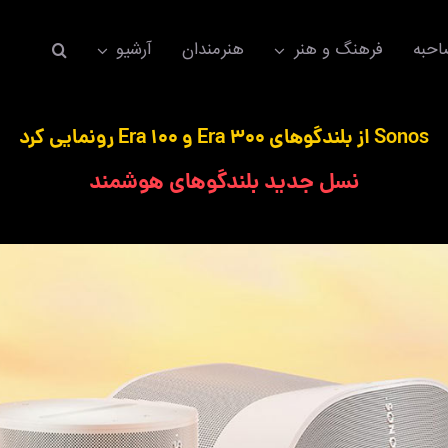
حبه
فرهنگ و هنر
هنرمندان
آرشیو
Sonos از بلندگوهای Era 300 و Era 100 رونمایی کرد
نسل جدید بلندگوهای هوشمند
اکسسوری