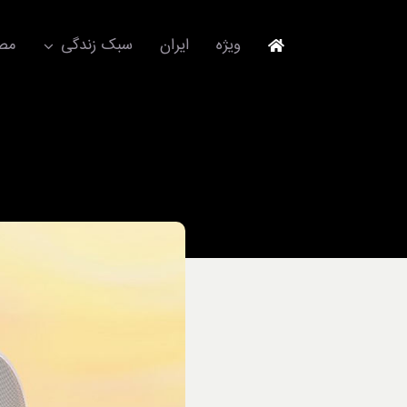
Ski
t
ویژه
ایران
سبک زندگی
مصا
conten
جهانگردی
مد و فشن
آکسسوری
استایل
برند
لباس
آداب معاشرت
ورزش/ سلامت/ زیبایی
تکنولوژی
خودرو