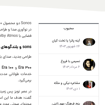
محبوب
فضایی با Dolby Atmos ساخته شده است، در حالی که Era 100 بازسازی نسخه پرفروش‌ Sonos One است.
آینه پاترا یا تخت کیان
26 شهریور,1403
sons و بلندگوهای خانواده Era
طراحی جدید، صدای بلند فضایی، اتصال WiFi ،بلوتوث و ویژ
نسیمی با فروغ
6 مرداد,1403
Era 300
و
Era 100
برمی‌گیرد.
مشاعره نیکی و ملکه
1 دی,1403
گفت: هدف ما این است
پنج فرهنگ مهم ژاپنی