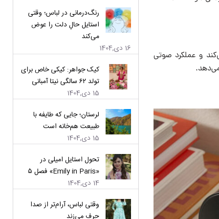
رنگ‌درمانی در لباس؛ وقتی
استایل حالِ دلت را عوض
می‌کند
16 دی,1404
ی‌کند و عملکرد صوتی
کیک جواهر: کیکی خاص برای
تولد ۶۲ سالگی نیتا آمبانی
15 دی,1404
لرستان؛ جایی که طایفه با
طبیعت هم‌خانه است
15 دی,1404
تحول استایل امیلی در
«Emily in Paris» فصل ۵
14 دی,1404
وقتی لباس، آرام‌تر از صدا
حرف می‌زند