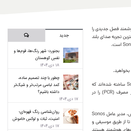
جدید بلندگوهای هوشمند فصل جدیدی را
دیدگاه‌ها
جدید
برای ارائه بهترین تجربه صدای بلند
بجنورد؛ شهر رنگ‌ها، قوم‌ها و
نفسِ کوهستان
18 دی,1404
چطور با چند تصمیم ساده،
اولین بلندگوهایی هستند که بر اساس استانداردهای طراحی جدید Sonos ساخته شده‌اند که
کمد لباسی مرتب‌تر و شیک‌تر
داشته باشیم؟
خدمات طولانی مدت، فناوری‌های کارآمد انرژی و استفاده از مواد با قابلیت بازیافتی پس از مصرف (PCR) را در
17 دی,1404
روان‌شناسی رنگ قهوه‌ای؛
در عصر نویز پس زمینه، کیفیت گوش دادن بیش از هر زمان دیگری اهمیت دارد. پاتریک اسپنس، مدیر عامل Sonos
امنیت، ثبات و لوکسِ خاموش
ا از طریق موسیقی و
17 دی,1404
دگی کنند. خانواده Era نسل بعدی بلندگوهای هوشمند هستند