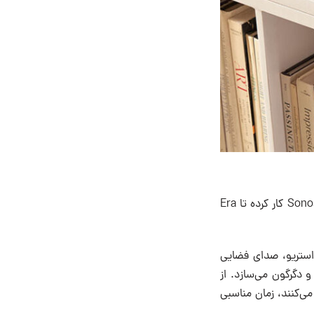
Sonos از نزدیک با جامعه هنرمندان و سازندگان برجسته خود، از جمله اعضای Sonos Soundboard کار کرده تا Era
استریو، صدای فضایی
دگرگون می‌سازد. از
ی‌کنند، زمان مناسبی