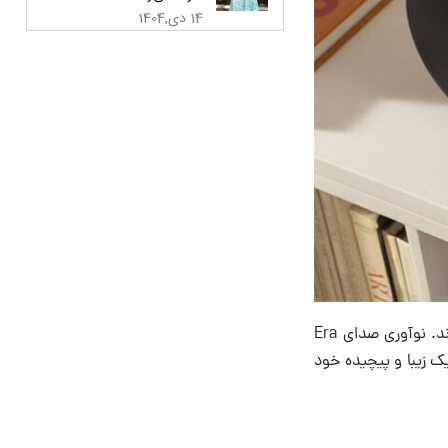
14 دی,1404
صداها و موسیقی با وضوح و عمق بی‌نظیر زنده می‌شوند. نوآوری صدای Era
اص را ایجاد می‌کند. Era 300 معماری آکوستیک زیبا و پیچیده خود