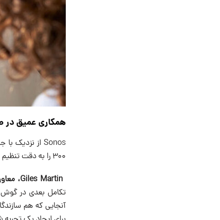
همکاری عمیق در 
300 را به دقت تنظیم کنند و شنوندگان بتوانند مستقیماً از صدای استودیو لذت ببرند.
Giles Martin، معاون Sound Experience در Sonos گفت:
تکامل بعدی در گوش د
آنجایی که هم سازندگا
برای ایجاد یک تجربه ش