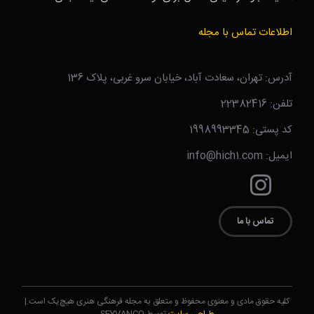
اطلاعات تماس با مجله
آدرس: تهران، سعادت آباد، خیابان سرو غربی، پلاک 136
تلفن: 22382416
کد پستی: 1998993345
ایمیل: info@hich1.com
تماس با ما
کلیه حقوق مادی و معنوی محفوظ و متعلق به مجله فرهنگی هنری هیچ‌یک است.|
طراحی سایت
توسط SEYVANCO