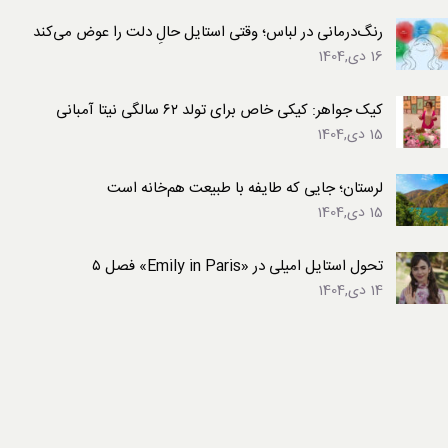
رنگ‌درمانی در لباس؛ وقتی استایل حالِ دلت را عوض می‌کند
16 دی,1404
کیک جواهر: کیکی خاص برای تولد ۶۲ سالگی نیتا آمبانی
15 دی,1404
لرستان؛ جایی که طایفه با طبیعت هم‌خانه است
15 دی,1404
تحول استایل امیلی در «Emily in Paris» فصل ۵
14 دی,1404