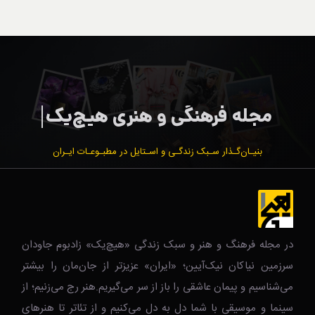
بنیـان‌گـذار سـبک زندگـی و اسـتایل در مطبـوعـات ایـران
در مجله فرهنگ و هنر و سبک زندگی‌ «هیچ‌یک» زادبوم جاودان
سرزمین نیاکان نیک‌‌‌آیین؛ «ایران» عزیزتر از جان‌مان را بیشتر
می‌شناسیم و پیمان عاشقی را باز از سر می‌گیریم.هنر رج می‌زنیم؛ از
سینما و موسیقی با شما دل به دل می‌کنیم و از تئاتر تا هنرهای