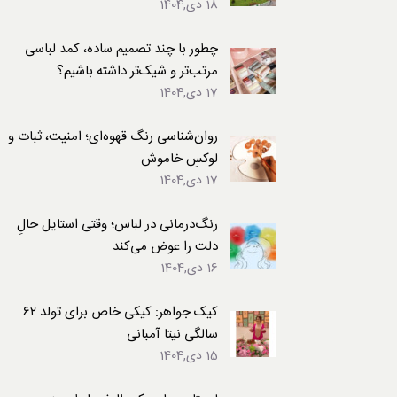
18 دی,1404
لباس
چطور با چند تصمیم ساده، کمد لباسی
مرتب‌تر و شیک‌تر داشته باشیم؟
17 دی,1404
روان‌شناسی رنگ قهوه‌ای؛ امنیت، ثبات و
لوکسِ خاموش
17 دی,1404
رنگ‌درمانی در لباس؛ وقتی استایل حالِ
دلت را عوض می‌کند
16 دی,1404
کیک جواهر: کیکی خاص برای تولد ۶۲
سالگی نیتا آمبانی
15 دی,1404