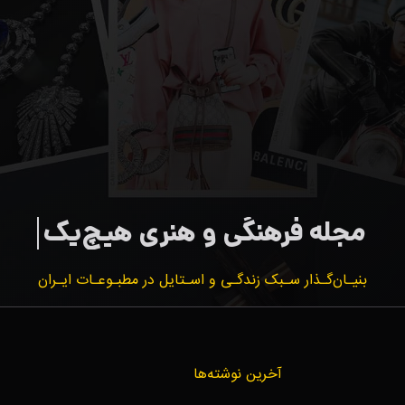
بنیـان‌گـذار سـبک زندگـی و اسـتایل در مطبـوعـات ایـران
آخرین نوشته‌ها