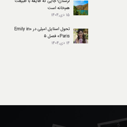
لرستان؛ جایی که طایفه با طبیعت
هم‌خانه است
15 دی,1404
تحول استایل امیلی در «Emily in
Paris» فصل ۵
14 دی,1404