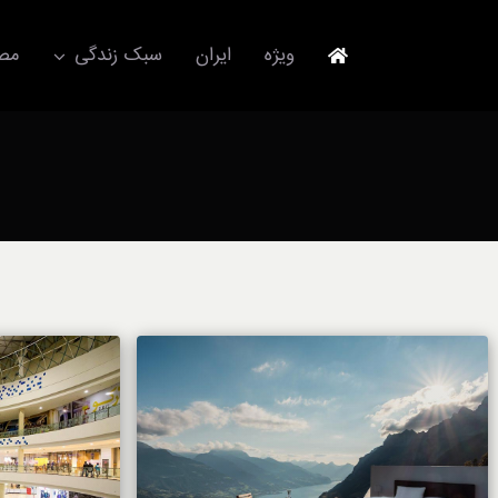
Ski
t
ویژه
ایران
سبک زندگی
مصا
conten
جهانگردی
مد و فشن
آکسسوری
استایل
برند
لباس
آداب معاشرت
ورزش/ سلامت/ زیبایی
تکنولوژی
خودرو