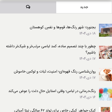
دیدگاه‌ها
جدید
بجنورد؛ شهر رنگ‌ها، قوم‌ها و نفسِ کوهستان
18 دی,1404
چطور با چند تصمیم ساده، کمد لباسی مرتب‌تر و شیک‌تر داشته
باشیم؟
17 دی,1404
روان‌شناسی رنگ قهوه‌ای؛ امنیت، ثبات و لوکسِ خاموش
17 دی,1404
رنگ‌درمانی در لباس؛ وقتی استایل حالِ دلت را عوض می‌کند
16 دی,1404
کیک جواهر: کیکی خاص برای تولد ۶۲ سالگی نیتا آمبانی