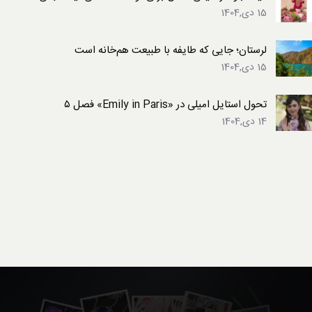
15 دی,1404
لرستان؛ جایی که طایفه با طبیعت هم‌خانه است
15 دی,1404
تحول استایل امیلی در «Emily in Paris» فصل ۵
14 دی,1404