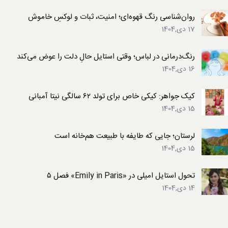
روان‌شناسی رنگ قهوه‌ای؛ امنیت، ثبات و لوکسِ خاموش
17 دی,1404
رنگ‌درمانی در لباس؛ وقتی استایل حالِ دلت را عوض می‌کند
16 دی,1404
کیک جواهر: کیکی خاص برای تولد ۶۲ سالگی نیتا آمبانی
15 دی,1404
لرستان؛ جایی که طایفه با طبیعت هم‌خانه است
15 دی,1404
تحول استایل امیلی در «Emily in Paris» فصل ۵
14 دی,1404