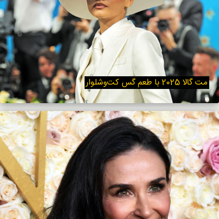
مت‌ گالا 2025 با طعم گس کت‌و‌شلوار