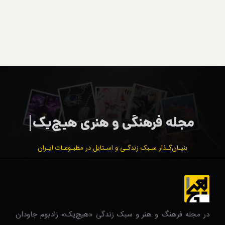
بنیـان‌گـذار سـبک زندگـی و اسـتایل در مطبـوعـات ایـران
در مجله فرهنگ و هنر و سبک زندگی‌ «هیچ‌یک» زادبوم جاودان