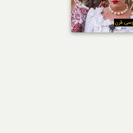
استایل
وسی قرن