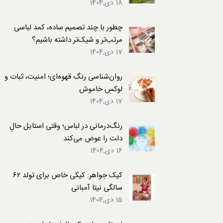
18 دی,1404
لباس
چطور با چند تصمیم ساده، کمد لباسی
مرتب‌تر و شیک‌تر داشته باشیم؟
17 دی,1404
روان‌شناسی رنگ قهوه‌ای؛ امنیت، ثبات و
لوکسِ خاموش
17 دی,1404
رنگ‌درمانی در لباس؛ وقتی استایل حالِ
دلت را عوض می‌کند
16 دی,1404
کیک جواهر: کیکی خاص برای تولد ۶۲
سالگی نیتا آمبانی
15 دی,1404