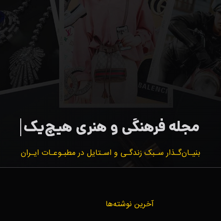
بنیـان‌گـذار سـبک زندگـی و اسـتایل در مطبـوعـات ایـران
آخرین نوشته‌ها