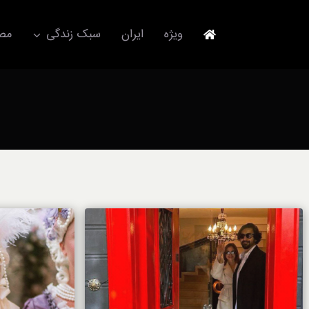
Ski
t
ویژه
ایران
سبک زندگی
مصا
conten
جهانگردی
مد و فشن
آکسسوری
استایل
برند
لباس
آداب معاشرت
ورزش/ سلامت/ زیبایی
تکنولوژی
خودرو