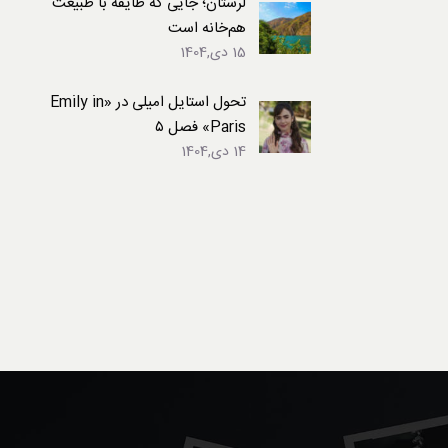
لرستان؛ جایی که طایفه با طبیعت
هم‌خانه است
15 دی,1404
تحول استایل امیلی در «Emily in
Paris» فصل ۵
14 دی,1404