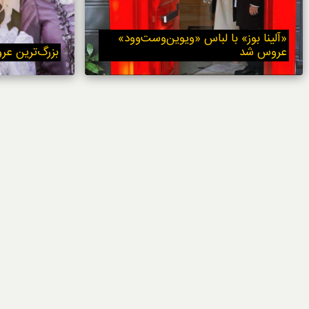
خوردنی‌ها
«آلینا بوز» با لباس «ویوین‌وست‌وود»
عروس شد
بزرگ‌ترین عر