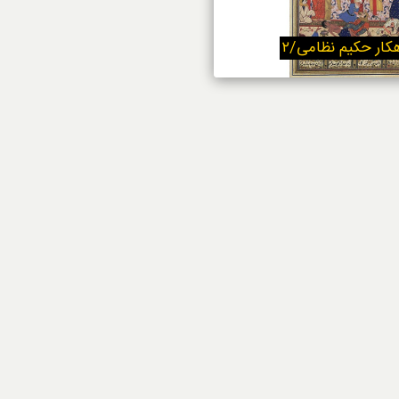
استایل
کار حکیم نظامی/۲