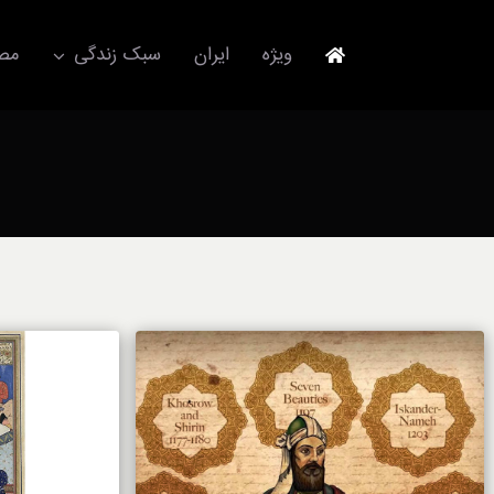
Ski
t
ویژه
ایران
سبک زندگی
مصا
conten
جهانگردی
مد و فشن
آکسسوری
استایل
برند
لباس
آداب معاشرت
ورزش/ سلامت/ زیبایی
تکنولوژی
خودرو