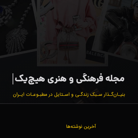
بنیـان‌گـذار سـبک زندگـی و اسـتایل در مطبـوعـات ایـران
آخرین نوشته‌ها