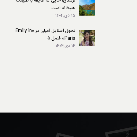
لرستان؛ جایی که طایفه با طبیعت
هم‌خانه است
15 دی,1404
تحول استایل امیلی در «Emily in
Paris» فصل ۵
14 دی,1404