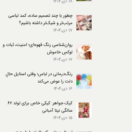
18 دی,1404
لباس
چطور با چند تصمیم ساده، کمد لباسی
مرتب‌تر و شیک‌تر داشته باشیم؟
17 دی,1404
روان‌شناسی رنگ قهوه‌ای؛ امنیت، ثبات و
لوکسِ خاموش
17 دی,1404
رنگ‌درمانی در لباس؛ وقتی استایل حالِ
دلت را عوض می‌کند
16 دی,1404
کیک جواهر: کیکی خاص برای تولد ۶۲
سالگی نیتا آمبانی
15 دی,1404