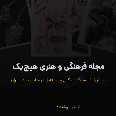
بنیـان‌گـذار سـبک زندگـی و اسـتایل در مطبـوعـات ایـران
آخرین نوشته‌ها