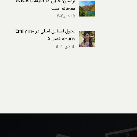
لرستان؛ جایی که طایفه با طبیعت
هم‌خانه است
15 دی,1404
تحول استایل امیلی در «Emily in
Paris» فصل ۵
14 دی,1404