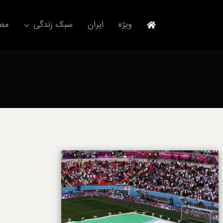
Ski
t
ویژه
ایران
سبک زندگی
مصا
conten
جهانگردی
مد و فشن
آکسسوری
استایل
برند
لباس
آداب معاشرت
ورزش/ سلامت/ زیبایی
تکنولوژی
خودرو