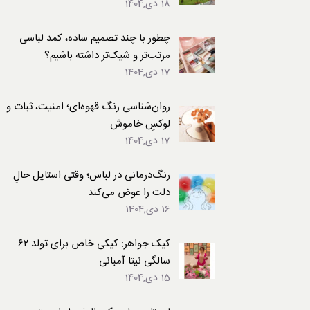
18 دی,1404
لباس
چطور با چند تصمیم ساده، کمد لباسی
مرتب‌تر و شیک‌تر داشته باشیم؟
17 دی,1404
روان‌شناسی رنگ قهوه‌ای؛ امنیت، ثبات و
لوکسِ خاموش
17 دی,1404
رنگ‌درمانی در لباس؛ وقتی استایل حالِ
دلت را عوض می‌کند
16 دی,1404
کیک جواهر: کیکی خاص برای تولد ۶۲
سالگی نیتا آمبانی
15 دی,1404