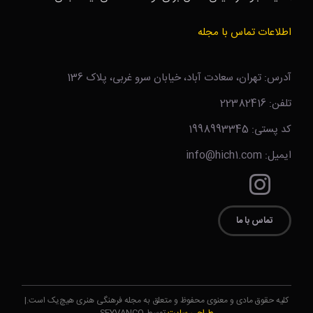
اطلاعات تماس با مجله
آدرس: تهران، سعادت آباد، خیابان سرو غربی، پلاک 136
تلفن: 22382416
کد پستی: 1998993345
ایمیل: info@hich1.com
تماس با ما
کلیه حقوق مادی و معنوی محفوظ و متعلق به مجله فرهنگی هنری هیچ‌یک است.|
طراحی سایت
توسط SEYVANCO