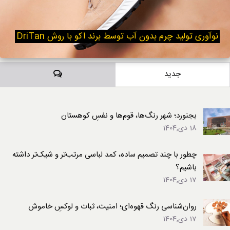
نوآوری تولید چرم بدون آب توسط برند اکو با روش DriTan
دیدگاه‌ها
جدید
بجنورد؛ شهر رنگ‌ها، قوم‌ها و نفسِ کوهستان
18 دی,1404
چطور با چند تصمیم ساده، کمد لباسی مرتب‌تر و شیک‌تر داشته
باشیم؟
17 دی,1404
روان‌شناسی رنگ قهوه‌ای؛ امنیت، ثبات و لوکسِ خاموش
17 دی,1404