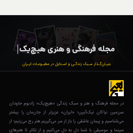
بنیـان‌گـذار سـبک زندگـی و اسـتایل در مطبـوعـات ایـران
در مجله فرهنگ و هنر و سبک زندگی‌ «هیچ‌یک» زادبوم جاودان
سرزمین نیاکان نیک‌‌‌آیین؛ «ایران» عزیزتر از جان‌مان را بیشتر
می‌شناسیم و پیمان عاشقی را باز از سر می‌گیریم.هنر رج می‌زنیم؛ از
سینما و موسیقی با شما دل به دل می‌کنیم و از تئاتر تا هنرهای