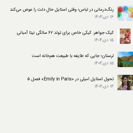
رنگ‌درمانی در لباس؛ وقتی استایل حالِ دلت را عوض می‌کند
16 دی,1404
کیک جواهر: کیکی خاص برای تولد ۶۲ سالگی نیتا آمبانی
15 دی,1404
لرستان؛ جایی که طایفه با طبیعت هم‌خانه است
15 دی,1404
تحول استایل امیلی در «Emily in Paris» فصل ۵
14 دی,1404