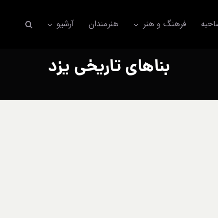
حبه
فرهنگ و هنر
هنرمندان
آرشیو
بناهای تاریخی یزد
اکسسوری