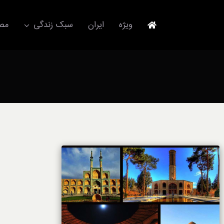
Ski
t
ویژه
ایران
سبک زندگی
مصا
conten
جهانگردی
مد و فشن
آکسسوری
استایل
برند
لباس
آداب معاشرت
ورزش/ سلامت/ زیبایی
تکنولوژی
خودرو