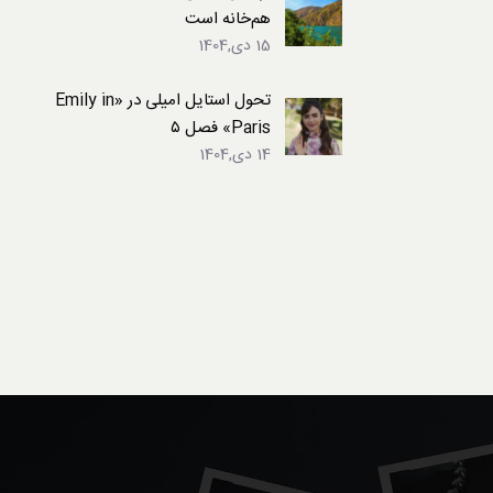
هم‌خانه است
15 دی,1404
تحول استایل امیلی در «Emily in
Paris» فصل ۵
14 دی,1404