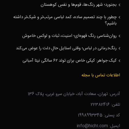
بجنورد؛ شهر رنگ‌ها، قوم‌ها و نفسِ کوهستان
چطور با چند تصمیم ساده، کمد لباسی مرتب‌تر و شیک‌تر داشته
باشیم؟
روان‌شناسی رنگ قهوه‌ای؛ امنیت، ثبات و لوکسِ خاموش
رنگ‌درمانی در لباس؛ وقتی استایل حالِ دلت را عوض می‌کند
کیک جواهر: کیکی خاص برای تولد ۶۲ سالگی نیتا آمبانی
اطلاعات تماس با مجله
آدرس: تهران، سعادت آباد، خیابان سرو غربی، پلاک 136
تلفن: 22382416
کد پستی: 1998993345
ایمیل: info@hich1.com