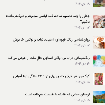
18 دی,1404
چطور با چند تصمیم ساده، کمد لباسی مرتب‌تر و شیک‌تر داشته
باشیم؟
17 دی,1404
روان‌شناسی رنگ قهوه‌ای؛ امنیت، ثبات و لوکسِ خاموش
17 دی,1404
رنگ‌درمانی در لباس؛ وقتی استایل حالِ دلت را عوض می‌کند
16 دی,1404
کیک جواهر: کیکی خاص برای تولد ۶۲ سالگی نیتا آمبانی
15 دی,1404
لرستان؛ جایی که طایفه با طبیعت هم‌خانه است
15 دی,1404