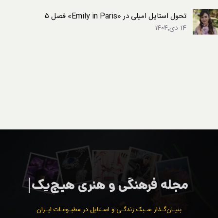
تحول استایل امیلی در «Emily in Paris» فصل ۵
14 دی,1404
بنیـان‌گـذار سـبک زندگـی و اسـتایل در مطبـوعـات ایـران