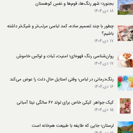
بجنورد؛ شهر رنگ‌ها، قوم‌ها و نفسِ کوهستان
18 دی,1404
چطور با چند تصمیم ساده، کمد لباسی مرتب‌تر و شیک‌تر داشته
باشیم؟
17 دی,1404
روان‌شناسی رنگ قهوه‌ای؛ امنیت، ثبات و لوکسِ خاموش
17 دی,1404
رنگ‌درمانی در لباس؛ وقتی استایل حالِ دلت را عوض می‌کند
16 دی,1404
کیک جواهر: کیکی خاص برای تولد ۶۲ سالگی نیتا آمبانی
15 دی,1404
لرستان؛ جایی که طایفه با طبیعت هم‌خانه است
15 دی,1404