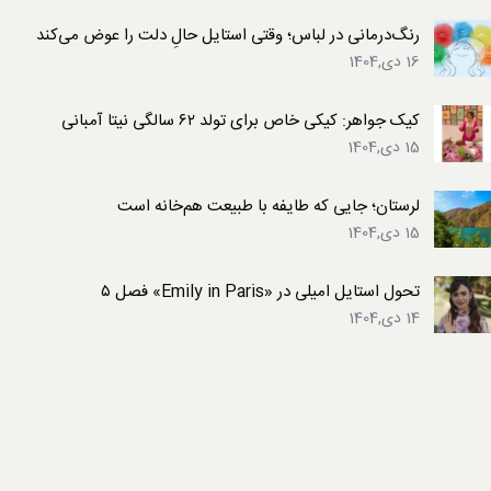
رنگ‌درمانی در لباس؛ وقتی استایل حالِ دلت را عوض می‌کند
16 دی,1404
کیک جواهر: کیکی خاص برای تولد ۶۲ سالگی نیتا آمبانی
15 دی,1404
لرستان؛ جایی که طایفه با طبیعت هم‌خانه است
15 دی,1404
تحول استایل امیلی در «Emily in Paris» فصل ۵
14 دی,1404