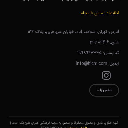
اطلاعات تماس با مجله
آدرس: تهران، سعادت آباد، خیابان سرو غربی، پلاک 136
تلفن: 22382416
کد پستی: 1998993345
ایمیل: info@hich1.com
تماس با ما
کلیه حقوق مادی و معنوی محفوظ و متعلق به مجله فرهنگی هنری هیچ‌یک است.|
طراحی سایت
توسط SEYVANCO