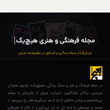
بنیـان‌گـذار سـبک زندگـی و اسـتایل در مطبـوعـات ایـران
در مجله فرهنگ و هنر و سبک زندگی‌ «هیچ‌یک» زادبوم جاودان
سرزمین نیاکان نیک‌‌‌آیین؛ «ایران» عزیزتر از جان‌مان را بیشتر
می‌شناسیم و پیمان عاشقی را باز از سر می‌گیریم.هنر رج می‌زنیم؛ از
سینما و موسیقی با شما دل به دل می‌کنیم و از تئاتر تا هنرهای