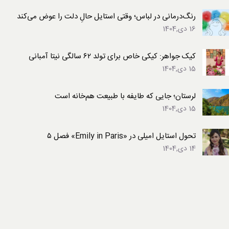
رنگ‌درمانی در لباس؛ وقتی استایل حالِ دلت را عوض می‌کند
16 دی,1404
کیک جواهر: کیکی خاص برای تولد ۶۲ سالگی نیتا آمبانی
15 دی,1404
لرستان؛ جایی که طایفه با طبیعت هم‌خانه است
15 دی,1404
تحول استایل امیلی در «Emily in Paris» فصل ۵
14 دی,1404