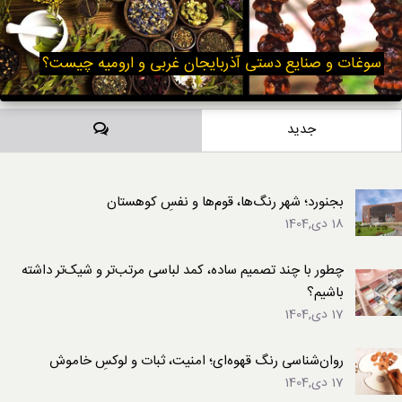
سوغات و صنایع دستی آذربایجان غربی و ارومیه چیست؟
دیدگاه‌ها
جدید
بجنورد؛ شهر رنگ‌ها، قوم‌ها و نفسِ کوهستان
18 دی,1404
چطور با چند تصمیم ساده، کمد لباسی مرتب‌تر و شیک‌تر داشته
باشیم؟
17 دی,1404
روان‌شناسی رنگ قهوه‌ای؛ امنیت، ثبات و لوکسِ خاموش
17 دی,1404