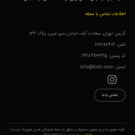
اطلاعات تماس با مجله
آدرس: تهران، سعادت آباد، خیابان سرو غربی، پلاک 136
تلفن: 22382416
کد پستی: 1998993345
ایمیل: info@hich1.com
تماس با ما
کلیه حقوق مادی و معنوی محفوظ و متعلق به مجله فرهنگی هنری هیچ‌یک است.|
طراحی سایت
توسط SEYVANCO