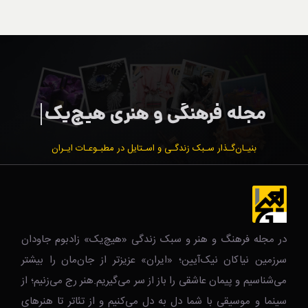
بنیـان‌گـذار سـبک زندگـی و اسـتایل در مطبـوعـات ایـران
در مجله فرهنگ و هنر و سبک زندگی‌ «هیچ‌یک» زادبوم جاودان
سرزمین نیاکان نیک‌‌‌آیین؛ «ایران» عزیزتر از جان‌مان را بیشتر
می‌شناسیم و پیمان عاشقی را باز از سر می‌گیریم.هنر رج می‌زنیم؛ از
سینما و موسیقی با شما دل به دل می‌کنیم و از تئاتر تا هنرهای