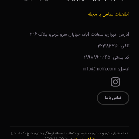
اطلاعات تماس با مجله
آدرس: تهران، سعادت آباد، خیابان سرو غربی، پلاک 136
تلفن: 22382416
کد پستی: 1998993345
ایمیل: info@hich1.com
تماس با ما
کلیه حقوق مادی و معنوی محفوظ و متعلق به مجله فرهنگی هنری هیچ‌یک است.|
طراحی سایت
توسط SEYVANCO