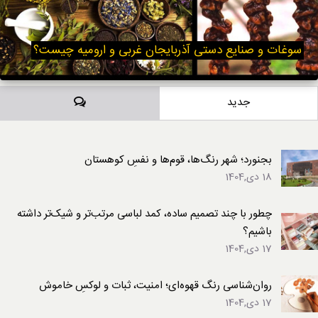
سوغات و صنایع دستی آذربایجان غربی و ارومیه چیست؟
دیدگاه‌ها
جدید
بجنورد؛ شهر رنگ‌ها، قوم‌ها و نفسِ کوهستان
18 دی,1404
چطور با چند تصمیم ساده، کمد لباسی مرتب‌تر و شیک‌تر داشته
باشیم؟
17 دی,1404
روان‌شناسی رنگ قهوه‌ای؛ امنیت، ثبات و لوکسِ خاموش
17 دی,1404