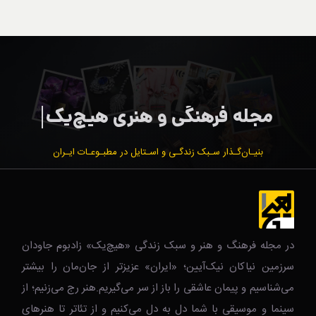
بنیـان‌گـذار سـبک زندگـی و اسـتایل در مطبـوعـات ایـران
در مجله فرهنگ و هنر و سبک زندگی‌ «هیچ‌یک» زادبوم جاودان
سرزمین نیاکان نیک‌‌‌آیین؛ «ایران» عزیزتر از جان‌مان را بیشتر
می‌شناسیم و پیمان عاشقی را باز از سر می‌گیریم.هنر رج می‌زنیم؛ از
سینما و موسیقی با شما دل به دل می‌کنیم و از تئاتر تا هنرهای