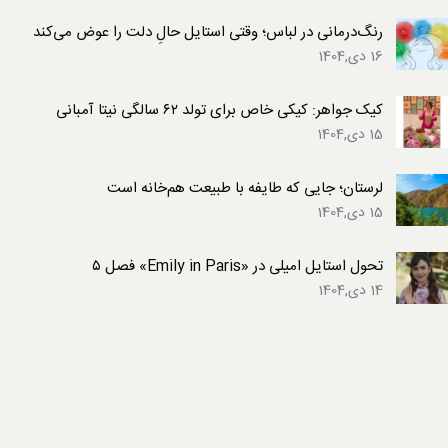
رنگ‌درمانی در لباس؛ وقتی استایل حالِ دلت را عوض می‌کند
16 دی,1404
کیک جواهر: کیکی خاص برای تولد ۶۲ سالگی نیتا آمبانی
15 دی,1404
لرستان؛ جایی که طایفه با طبیعت هم‌خانه است
15 دی,1404
تحول استایل امیلی در «Emily in Paris» فصل ۵
14 دی,1404