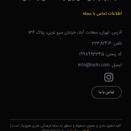
اطلاعات تماس با مجله
آدرس: تهران، سعادت آباد، خیابان سرو غربی، پلاک 136
تلفن: 22382416
کد پستی: 1998993345
ایمیل: info@hich1.com
تماس با ما
کلیه حقوق مادی و معنوی محفوظ و متعلق به مجله فرهنگی هنری هیچ‌یک است.|
طراحی سایت
توسط SEYVANCO