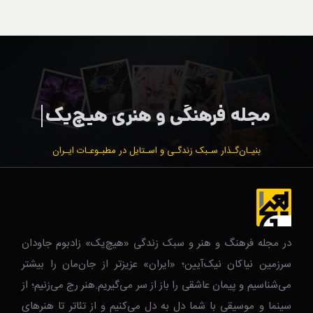
بنیـان‌گـذار سـبک زندگـی و اسـتایل در مطبـوعـات ایـران
در مجله فرهنگ و هنر و سبک زندگی‌ «هیچ‌یک» زادبوم جاودان
سرزمین نیاکان نیک‌‌‌آیین؛ «ایران» عزیزتر از جان‌مان را بیشتر
می‌شناسیم و پیمان عاشقی را باز از سر می‌گیریم.هنر رج می‌زنیم؛ از
سینما و موسیقی با شما دل به دل می‌کنیم و از تئاتر تا هنرهای