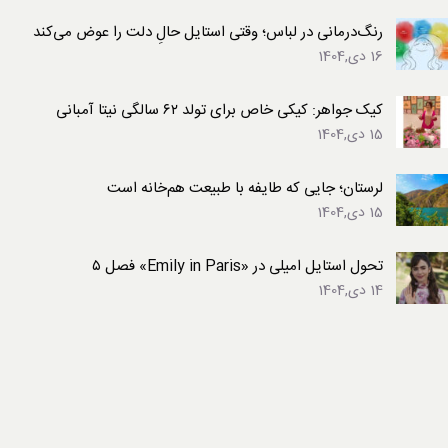
رنگ‌درمانی در لباس؛ وقتی استایل حالِ دلت را عوض می‌کند
16 دی,1404
کیک جواهر: کیکی خاص برای تولد ۶۲ سالگی نیتا آمبانی
15 دی,1404
لرستان؛ جایی که طایفه با طبیعت هم‌خانه است
15 دی,1404
تحول استایل امیلی در «Emily in Paris» فصل ۵
14 دی,1404