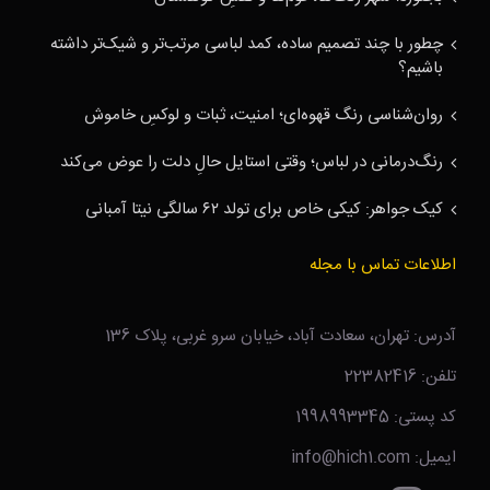
چطور با چند تصمیم ساده، کمد لباسی مرتب‌تر و شیک‌تر داشته
باشیم؟
روان‌شناسی رنگ قهوه‌ای؛ امنیت، ثبات و لوکسِ خاموش
رنگ‌درمانی در لباس؛ وقتی استایل حالِ دلت را عوض می‌کند
کیک جواهر: کیکی خاص برای تولد ۶۲ سالگی نیتا آمبانی
اطلاعات تماس با مجله
آدرس: تهران، سعادت آباد، خیابان سرو غربی، پلاک 136
تلفن: 22382416
کد پستی: 1998993345
ایمیل: info@hich1.com