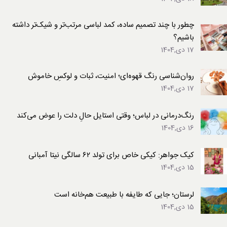
چطور با چند تصمیم ساده، کمد لباسی مرتب‌تر و شیک‌تر داشته
باشیم؟
17 دی,1404
روان‌شناسی رنگ قهوه‌ای؛ امنیت، ثبات و لوکسِ خاموش
17 دی,1404
رنگ‌درمانی در لباس؛ وقتی استایل حالِ دلت را عوض می‌کند
16 دی,1404
کیک جواهر: کیکی خاص برای تولد ۶۲ سالگی نیتا آمبانی
15 دی,1404
لرستان؛ جایی که طایفه با طبیعت هم‌خانه است
15 دی,1404