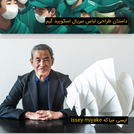
داستان طراحی لباس سریال اسکویید گیم
ایسی میاکه Issey miyake