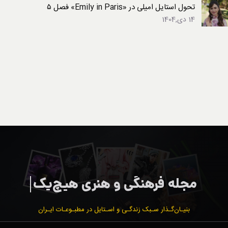
تحول استایل امیلی در «Emily in Paris» فصل ۵
14 دی,1404
بنیـان‌گـذار سـبک زندگـی و اسـتایل در مطبـوعـات ایـران