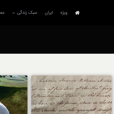
Ski
t
ویژه
ایران
سبک زندگی
مصا
conten
جهانگردی
مد و فشن
آکسسوری
استایل
برند
لباس
آداب معاشرت
ورزش/ سلامت/ زیبایی
تکنولوژی
خودرو