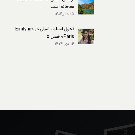
هم‌خانه است
15 دی,1404
تحول استایل امیلی در «Emily in
Paris» فصل ۵
14 دی,1404