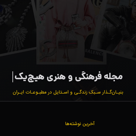
بنیـان‌گـذار سـبک زندگـی و اسـتایل در مطبـوعـات ایـران
آخرین نوشته‌ها