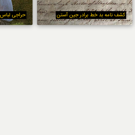
خوردنی‌ها
کشف نامه بد خط برادر جین آستن
حراجی لباس 