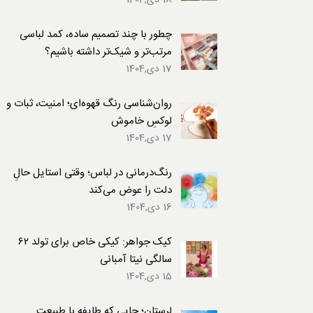
18 دی,1404
لباس
چطور با چند تصمیم ساده، کمد لباسی
مرتب‌تر و شیک‌تر داشته باشیم؟
17 دی,1404
روان‌شناسی رنگ قهوه‌ای؛ امنیت، ثبات و
لوکسِ خاموش
17 دی,1404
رنگ‌درمانی در لباس؛ وقتی استایل حالِ
دلت را عوض می‌کند
16 دی,1404
کیک جواهر: کیکی خاص برای تولد ۶۲
سالگی نیتا آمبانی
15 دی,1404
لرستان؛ جایی که طایفه با طبیعت