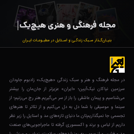
بنیـان‌گـذار سـبک زندگـی و اسـتایل در مطبـوعـات ایـران
در مجله فرهنگ و هنر و سبک زندگی‌ «هیچ‌یک» زادبوم جاودان
سرزمین نیاکان نیک‌‌‌آیین؛ «ایران» عزیزتر از جان‌مان را بیشتر
می‌شناسیم و پیمان عاشقی را باز از سر می‌گیریم.هنر رج می‌زنیم؛ از
سینما و موسیقی با شما دل به دل می‌کنیم و از تئاتر تا هنرهای
تجسمی جا نمیگذاریم‌تان.ما دنیای تازه‌های مد و استایل را زیر نظر
داریم از لباس و برند و اکسسوری گرفته تا ماجراجویی‌های صنعت
مد و فشن. و از سویی به روز شده‌های سلامت، زیبایی و ورزش را