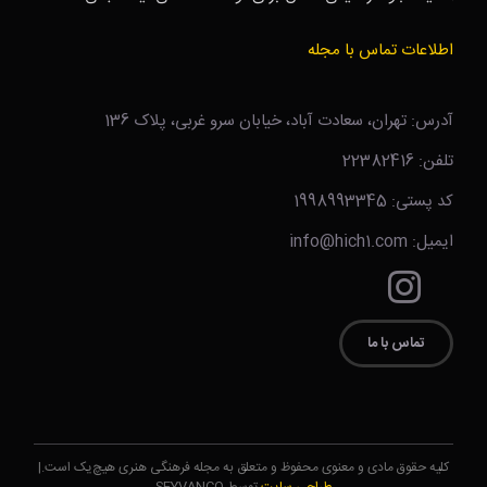
اطلاعات تماس با مجله
آدرس: تهران، سعادت آباد، خیابان سرو غربی، پلاک 136
تلفن: 22382416
کد پستی: 1998993345
ایمیل: info@hich1.com
تماس با ما
کلیه حقوق مادی و معنوی محفوظ و متعلق به مجله فرهنگی هنری هیچ‌یک است.|
طراحی سایت
توسط SEYVANCO