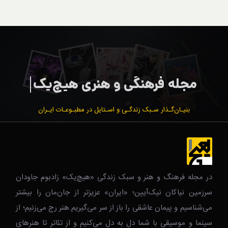
بنیـان‌گـذار سـبک زندگـی و اسـتایل در مطبـوعـات ایـران
در مجله فرهنگ و هنر و سبک زندگی‌ «هیچ‌یک» زادبوم جاودان
سرزمین نیاکان نیک‌‌‌آیین؛ «ایران» عزیزتر از جان‌مان را بیشتر
می‌شناسیم و پیمان عاشقی را باز از سر می‌گیریم.هنر رج می‌زنیم؛ از
سینما و موسیقی با شما دل به دل می‌کنیم و از تئاتر تا هنرهای