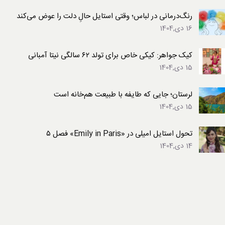
رنگ‌درمانی در لباس؛ وقتی استایل حالِ دلت را عوض می‌کند
16 دی,1404
کیک جواهر: کیکی خاص برای تولد ۶۲ سالگی نیتا آمبانی
15 دی,1404
لرستان؛ جایی که طایفه با طبیعت هم‌خانه است
15 دی,1404
تحول استایل امیلی در «Emily in Paris» فصل ۵
14 دی,1404