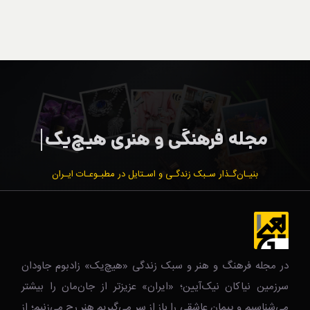
بنیـان‌گـذار سـبک زندگـی و اسـتایل در مطبـوعـات ایـران
در مجله فرهنگ و هنر و سبک زندگی‌ «هیچ‌یک» زادبوم جاودان
سرزمین نیاکان نیک‌‌‌آیین؛ «ایران» عزیزتر از جان‌مان را بیشتر
می‌شناسیم و پیمان عاشقی را باز از سر می‌گیریم.هنر رج می‌زنیم؛ از