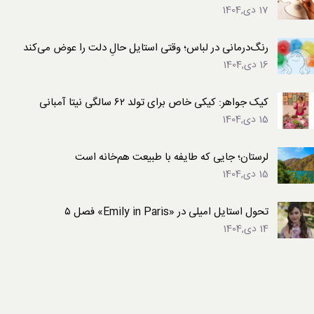
17 دی,1404
رنگ‌درمانی در لباس؛ وقتی استایل حالِ دلت را عوض می‌کند
16 دی,1404
کیک جواهر: کیکی خاص برای تولد ۶۲ سالگی نیتا آمبانی
15 دی,1404
لرستان؛ جایی که طایفه با طبیعت هم‌خانه است
15 دی,1404
تحول استایل امیلی در «Emily in Paris» فصل ۵
14 دی,1404