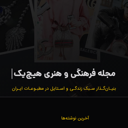
بنیـان‌گـذار سـبک زندگـی و اسـتایل در مطبـوعـات ایـران
آخرین نوشته‌ها