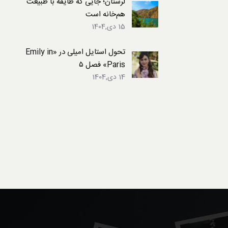
لرستان؛ جایی که طایفه با طبیعت
هم‌خانه است
15 دی,1404
تحول استایل امیلی در «Emily in
Paris» فصل ۵
14 دی,1404