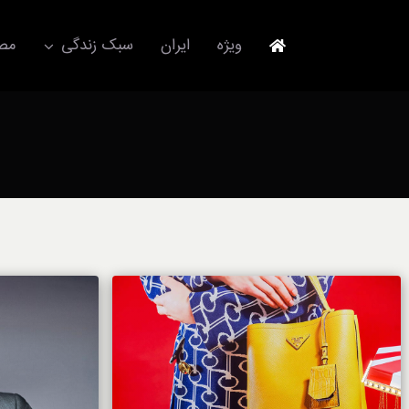
Ski
t
ویژه
ایران
سبک زندگی
مصا
conten
جهانگردی
مد و فشن
آکسسوری
استایل
برند
لباس
آداب معاشرت
ورزش/ سلامت/ زیبایی
تکنولوژی
خودرو