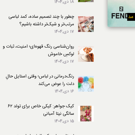
18 دی,1404
لباس
مد
چطور با چند تصمیم ساده، کمد لباسی
مرتب‌تر و شیک‌تر داشته باشیم؟
17 دی,1404
روان‌شناسی رنگ قهوه‌ای؛ امنیت، ثبات و
لوکسِ خاموش
17 دی,1404
رنگ‌درمانی در لباس؛ وقتی استایل حالِ
دلت را عوض می‌کند
16 دی,1404
کیک جواهر: کیکی خاص برای تولد ۶۲
سالگی نیتا آمبانی
15 دی,1404