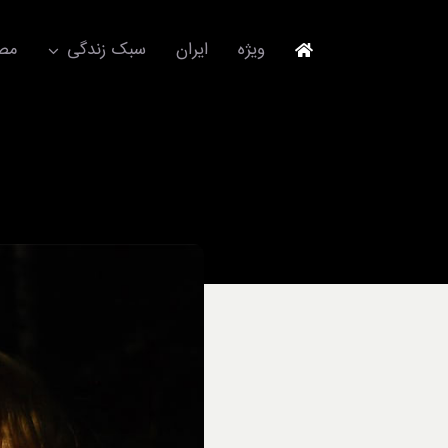
Ski
t
ویژه
ایران
سبک زندگی
مصا
conten
جهانگردی
مد و فشن
آکسسوری
استایل
برند
لباس
آداب معاشرت
ورزش/ سلامت/ زیبایی
تکنولوژی
خودرو