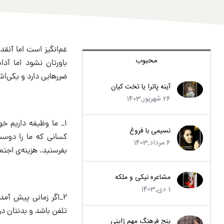
غم‌انگیز است اما آنقد
محبوب
باورتان نشود اما آ
ضررهایی دارد و یکی‌اش 
آینه پاترا یا تخت کیان
26 شهریور,1403
۱_ ما وظیفه داریم خ
نسیمی با فروغ
کسانی که ما را دوست
6 مرداد,1403
بفرستید. هزینه‌ی اجتما
مشاعره نیکی و ملکه
1 دی,1403
۲_اگر زمانی پیش آمد
تلفن باشد و بدنتان در
پنج فرهنگ مهم ژاپنی