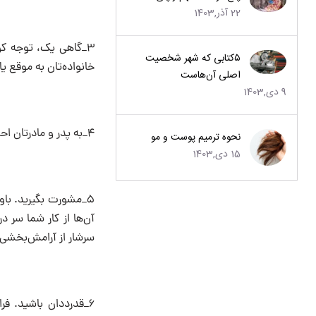
22 آذر,1403
۳_گاهی یک، توجه کوچ
۵کتابی که شهر شخصیت
خانواده‌تان به موقع ی
اصلی آن‌هاست
9 دی,1403
۴_به پدر و مادرتان احساس مفید بودن بدهید. گاهی بدون دلیل از آن‌ها راهنمایی بخواهید، حتی اگر لازم نداشتید.
نحوه ترمیم پوست و مو
15 دی,1403
۵_مشورت بگیرید. باور
آن‌ها از کار شما سر در
سرشار از آرامش‌بخشی
۶_قدرددان باشید‌. ف