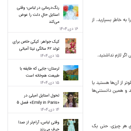
رنگ‌درمانی در لباس؛ وقتی
استایل حالِ دلت را عوض
 به خاطر بسپارید. از
می‌کند
16 دی,1404
کیک جواهر: کیکی خاص برای
تولد ۶۲ سالگی نیتا آمبانی
15 دی,1404
لرستان؛ جایی که طایفه با
طبیعت هم‌خانه است
15 دی,1404
وتر از آن‌ها هستید یا
نند و همین دانستنی‌ها
تحول استایل امیلی در
«Emily in Paris» فصل ۵
14 دی,1404
وقتی لباس، آرام‌تر از صدا
رای هر چیزی. حتی یک
حرف می‌زند