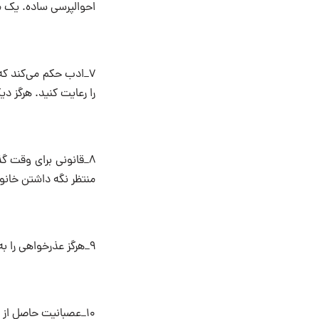
احوالپرسی ساده. یک مر
۷_ادب حکم می‌کند که 
را رعایت کنید. هرگز دیگ
۸_قانونی برای وقت 
منتظر نگه داشتن خانوا
۹_هرگز عذرخواهی را به تأخیر نیندازید. این را با صدای بلند و با تکرار بخوانید.
۱۰_عصبانیت حاصل از اشتباه‌تان را به خانه نیاورید. اگر مدیریت بحران ندارید، وجدان‌تان را به‌کار بگیرید.