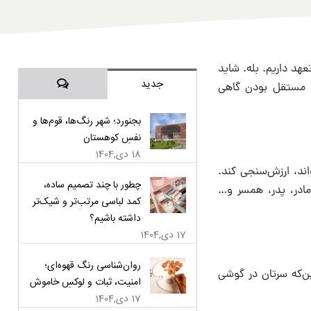
عهد داریم. بله. شاید
دیدگاه‌ها
جدید
. مستقل بودن گاهی
بجنورد؛ شهر رنگ‌ها، قوم‌ها و
نفسِ کوهستان
18 دی,1404
اند، ارزش‌سنجی کند.
چطور با چند تصمیم ساده،
مادر، پدر، همسر و…
کمد لباسی مرتب‌تر و شیک‌تر
داشته باشیم؟
17 دی,1404
روان‌شناسی رنگ قهوه‌ای؛
ین‌که سرتان در گوشی
امنیت، ثبات و لوکسِ خاموش
17 دی,1404