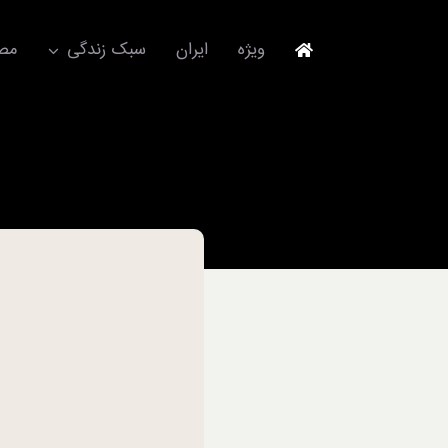
Ski
t
ویژه
ایران
سبک زندگی
مصا
conten
جهانگردی
مد و فشن
آکسسوری
استایل
برند
لباس
آداب معاشرت
ورزش/ سلامت/ زیبایی
تکنولوژی
خودرو