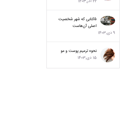
22 آذر,1403
۵کتابی که شهر شخصیت
اصلی آن‌هاست
9 دی,1403
نحوه ترمیم پوست و مو
15 دی,1403