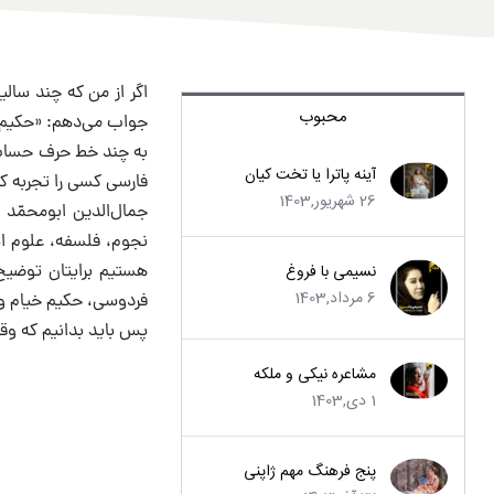
اگر از من که چند سال
محبوب
جواب می‌دهم: «حکیم 
به چند خط حرف حساب 
آینه پاترا یا تخت کیان
فارسی کسی را تجربه کر
26 شهریور,1403
جمال‌الدین ابومحمّد 
نجوم، فلسفه، علوم اسل
نسیمی با فروغ
هستیم برایتان توضیح 
6 مرداد,1403
فردوسی، حکیم خیام و
پس باید بدانیم که وق
مشاعره نیکی و ملکه
1 دی,1403
پنج فرهنگ مهم ژاپنی