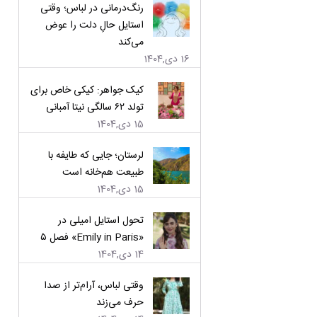
رنگ‌درمانی در لباس؛ وقتی
استایل حالِ دلت را عوض
می‌کند
16 دی,1404
کیک جواهر: کیکی خاص برای
تولد ۶۲ سالگی نیتا آمبانی
15 دی,1404
لرستان؛ جایی که طایفه با
طبیعت هم‌خانه است
15 دی,1404
تحول استایل امیلی در
«Emily in Paris» فصل ۵
14 دی,1404
وقتی لباس، آرام‌تر از صدا
حرف می‌زند