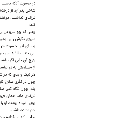
در حسرت آنکه دست 
شاخی بدر آرد از درخت
فرزندی نداشت. درختش 
کند:
یعنی که چو سرو بن بری
سروی دگرش ز بن بخیز
و برای این حسرت خرج‌
می‌بیند. حالا همین ح
هرچ آن‌طلبی اگر نباشد
از مصلحتی به در نباشد
هر نیک و بدی که در 
چون در نگری صلاح کا
بله! چون نگاه کنی صلا
فرزندی داد. همان فرز
بویی نبرده بودند‌ او 
خم‌ نشده باشد.
و آنان که نیوفتاده بود