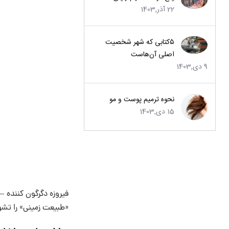
22 آذر,1403
۵کتابی که شهر شخصیت
اصلی آن‌هاست
9 دی,1403
نحوه ترمیم پوست و مو
15 دی,1403
فیروزه دگرگون کننده –
«طبیعت زمینی» را تشو