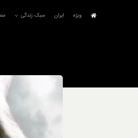
Ski
t
ویژه
ایران
سبک زندگی
مصا
conten
جهانگردی
مد و فشن
آکسسوری
استایل
برند
لباس
آداب معاشرت
ورزش/ سلامت/ زیبایی
تکنولوژی
خودرو