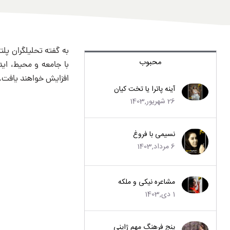
محبوب
با جامعه و محیط، ا
افزایش خواهند یافت.
آینه پاترا یا تخت کیان
26 شهریور,1403
نسیمی با فروغ
6 مرداد,1403
مشاعره نیکی و ملکه
1 دی,1403
پنج فرهنگ مهم ژاپنی