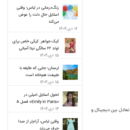
رنگ‌درمانی در لباس؛ وقتی
استایل حالِ دلت را عوض
می‌کند
16 دی,1404
کیک جواهر: کیکی خاص برای
تولد ۶۲ سالگی نیتا آمبانی
15 دی,1404
لرستان؛ جایی که طایفه با
طبیعت هم‌خانه است
15 دی,1404
تحول استایل امیلی در
«Emily in Paris» فصل ۵
14 دی,1404
 تعادل بین دیجیتال و
وقتی لباس، آرام‌تر از صدا
حرف می‌زند