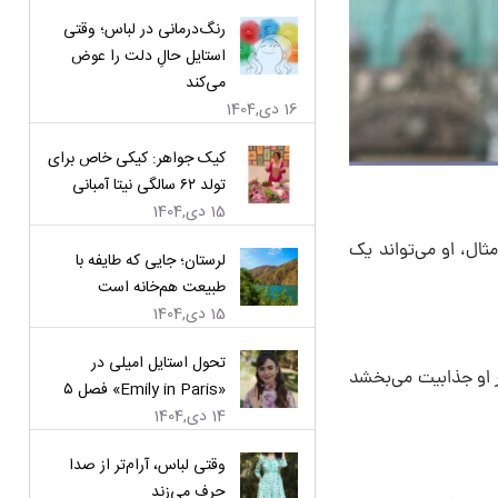
رنگ‌درمانی در لباس؛ وقتی
استایل حالِ دلت را عوض
می‌کند
16 دی,1404
کیک جواهر: کیکی خاص برای
تولد ۶۲ سالگی نیتا آمبانی
15 دی,1404
ثال، او می‌تواند یک
لرستان؛ جایی که طایفه با
طبیعت هم‌خانه است
15 دی,1404
تحول استایل امیلی در
ر او جذابیت می‌بخشد
«Emily in Paris» فصل ۵
14 دی,1404
وقتی لباس، آرام‌تر از صدا
حرف می‌زند