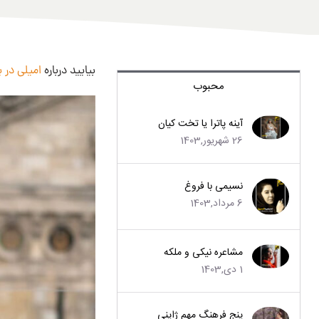
بیایید درباره
امیلی در 
محبوب
آینه پاترا یا تخت کیان
26 شهریور,1403
نسیمی با فروغ
6 مرداد,1403
مشاعره نیکی و ملکه
1 دی,1403
پنج فرهنگ مهم ژاپنی