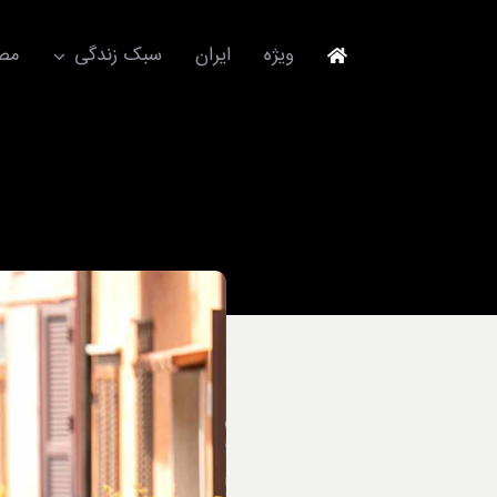
Ski
t
ویژه
ایران
سبک زندگی
مصا
conten
جهانگردی
مد و فشن
آکسسوری
استایل
برند
لباس
آداب معاشرت
ورزش/ سلامت/ زیبایی
تکنولوژی
خودرو