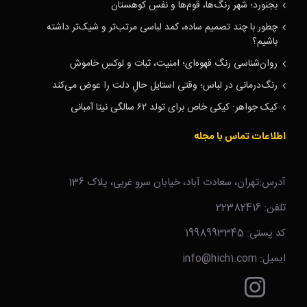
بجنورد؛ شهر رنگ‌ها، قوم‌ها و نفسِ کوهستان
چطور با چند تصمیم ساده، کمد لباسی مرتب‌تر و شیک‌تر داشته
باشیم؟
روان‌شناسی رنگ قهوه‌ای؛ امنیت، ثبات و لوکسِ خاموش
رنگ‌درمانی در لباس؛ وقتی استایل حالِ دلت را عوض می‌کند
کیک جواهر: کیکی خاص برای تولد ۶۲ سالگی نیتا آمبانی
اطلاعات تماس با مجله
آدرس:تهران، سعادت آباد، خیابان سرو غربی، پلاک 136
تلفن: 22382416
کد پستی: 1998993345
ایمیل: info@hich1.com