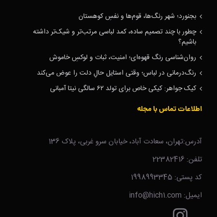
بجنورد؛ شهر رنگ‌ها، قوم‌ها و نفسِ کوهستان
چطور با چند تصمیم ساده، کمد لباسی مرتب‌تر و شیک‌تر داشته
باشیم؟
روان‌شناسی رنگ قهوه‌ای؛ امنیت، ثبات و لوکسِ خاموش
رنگ‌درمانی در لباس؛ وقتی استایل حالِ دلت را عوض می‌کند
کیک جواهر: کیکی خاص برای تولد ۶۲ سالگی نیتا آمبانی
اطلاعات تماس با مجله
آدرس:تهران، سعادت آباد، خیابان سرو غربی، پلاک 136
تلفن: 22382416
کد پستی: 1998993345
ایمیل: info@hich1.com