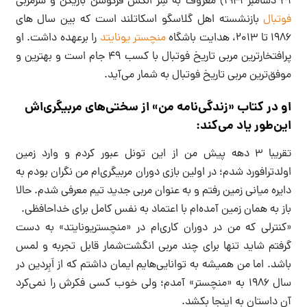
۳۱ دسامبر ۱۹۴۱) معروف به سِر الکس فرگوسن بازیکن و سرمربی
فوتبال
بازنشسته اهل گلاسگو اسکاتلند است که بین سال های
۱۹۸۶ تا ۲۰۱۳، هدایت باشگاه
منچستر یونایتد
را برعهده داشت. او
پرافتخارترین مربی تاریخ فوتبال با کسب ۴٩ جام است و بهترین و
موفق‌ترین مربی تاریخ فوتبال به شمار می‌آید.
او در کتاب «زندگی‌نامه من» از سختی‌های مربیگری‌اش
این‌طور یاد می‌کند:
تقریبا ۳ دهه پیش من از این تونل عبور کردم و وارد زمین
اولدترافورد شدم؛ در اولین بازی دوران مربیگری‌ام من نگران بودم به
دایره میانی زمین رفتم و به عنوان مربی جدید تیم معرفی شدم. حالا
باز به همان زمین آمده‌ام با اعتماد به نفس کامل برای خداحافظی.
«کنترلی که من در دوران کاری‌ام در «منچستریونایتد» به دست
گرفتم شاید تنها برای چند مربی انگشت‌شمار قابل تجربه و لمس
باشد. اما من همیشه به توانایی‌هایم ایمان داشتم که از اَبِردین در
سال ۱۹۸۶ به «منچستر» آمدم؛ ولی خوب کسی فکرش را نمی‌کرد
آن داستان به اینجا بکشد.