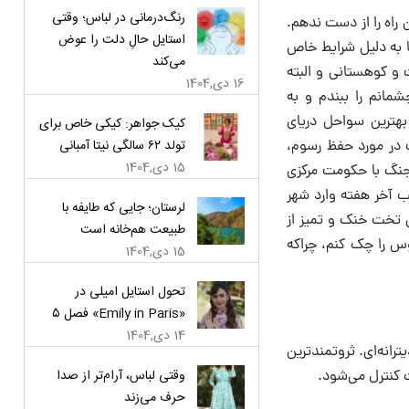
رنگ‌درمانی در لباس؛ وقتی
 راه را از دست ندهم.
استایل حالِ دلت را عوض
 به دلیل شرایط خاص
می‌کند
 و کوهستانی و البته
16 دی,1404
مانم را ببندم و به
بهترین سواحل دریای
کیک جواهر: کیکی خاص برای
تولد ۶۲ سالگی نیتا آمبانی
 در مورد حفظ رسوم،
15 دی,1404
 جنگ با حکومت مرکزی
رسلونای زیبا. البته با اشتباه استراتژیک من ، ساعت ۱۲ نیمه شب آخر هفته وارد شهر
لرستان؛ جایی که طایفه با
 تخت خنک و تمیز از
طبیعت هم‌خانه است
وس را چک کنم، چراکه
15 دی,1404
تحول استایل امیلی در
«Emily in Paris» فصل ۵
14 دی,1404
رانه‌ای. ثروتمندترین
وقتی لباس، آرام‌تر از صدا
 کنترل می‌شود.
حرف می‌زند