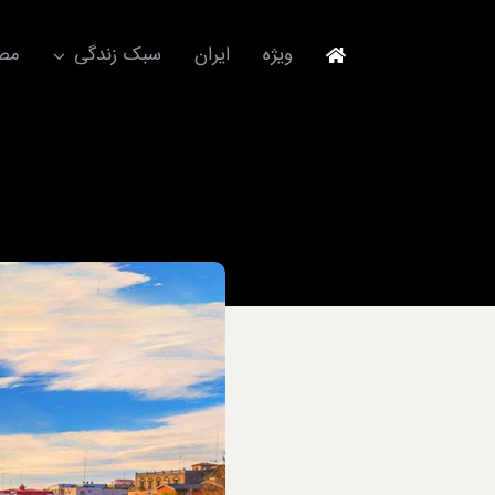
Ski
t
ویژه
ایران
سبک زندگی
مصا
conten
جهانگردی
مد و فشن
آکسسوری
استایل
برند
لباس
آداب معاشرت
ورزش/ سلامت/ زیبایی
تکنولوژی
خودرو