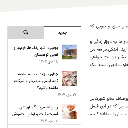
م و خلق و خویی که
دیدگاه‌ها
جدید
د
ی‌ها به ذوق زدگی و
بجنورد؛ شهر رنگ‌ها، قوم‌ها و
دارید، اندکی در هم می
نفسِ کوهستان
را بیشتر دوست خواهی
18 دی,1404
 سخاوت الهی است. یک
چطور با چند تصمیم ساده،
کمد لباسی مرتب‌تر و شیک‌تر
داشته باشیم؟
17 دی,1404
 برخلاف سایر شهرهایی
ت. چرا که در این فصل
روان‌شناسی رنگ قهوه‌ای؛
ستانی استفاده کنند،
امنیت، ثبات و لوکسِ خاموش
17 دی,1404