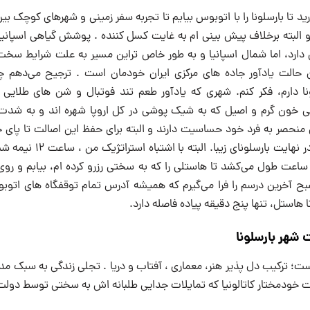
رید تا بارسلونا را با اتوبوس بیایم تا تجربه سفر زمینی و شهرهای کوچک بین
لبته برخلاف پیش بینی ام به غایت کسل کننده . پوشش گیاهی اسپانیا
 دارد، اما شمال اسپانیا و به طور خاص تراین مسیر به علت شرایط سخت
الت یادآور جاده های مرکزی ایران خودمان است . ترجیح می‌دهم چش
ونا دارم، فکر کنم. شهری که یادآور طعم تند فوتبال و شن های طلایی 
نی خون گرم و اصیل که به شیک پوشی در کل اروپا شهره اند و به شدت
 منحصر به فرد خود حساسیت دارند و البته برای حفظ این اصالت تا پای
هم پیش رفته اند .و در نهایت با
عت طول می‌کشد تا هاستلی را که به سختی رزرو کرده ام، بیابم و روی
ح آخرین درسم را فرا می‌گیرم که همیشه آدرس تمام توقفگاه های اتوب
 هاستل، تنها پنج دقیقه پیاده فاصله دارد.
شهر بارسلونا
ت؛ ترکیب دل پذیر هنر، معماری ، آفتاب و دریا . تجلی زندگی به سبک مدیت
الت خودمختار کاتالونیا که تمایلات جدایی طلبانه اش به سختی توسط دولت