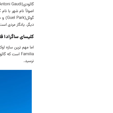
گائودی(Antoni Gaudi) معمار افسانه ای ساخته شده اند.
اصولاً نام شهر با نا
دیگر، یادگار مردی است
کلیسای
ساگرادا فام
نرسید.