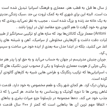
 از سال ها قبل به قطب هنر، معماری و فرهنگ اسپانیا تبدیل شده است 
است. البته این برای شهری که به کمک ثروت بی حد ،سبک زندگی مدیتران
به یک خانه مد زنده و بزرگ شده است ، عجیب به نظر نمی‌آید.روندی که بع
آنتونی گائودی(Antoni Gaudi) معمار بزرگ کاتالان‌ها بود که سازه های او ترکیبی سحران
زئیات دقت داشت و کارهایش مخلوطی از سرامیک، آهن و شیشه های رن
غذ می کشید، بلکه در ابتدا مدل سه بعدی از ایده خود می ساخت و سپس ج
کرد.
ریان جنبش مدرنیسم در جهان به حساب می‌آید و به حق او را پدر هنر مدرن
رنگی جزئی از هویت معماری بارسلونا و یکی از محبوب ترین تکنیک های گا
د محبوب اسپانیایی‌ها که ترکیب رنگارنگ و طراحی هایی شبیه به کارهای گائودی
کرده است.
 نمی‌توان درک کرد. هر کجای شهر رنگ و طعم مخصوص به خود دارد. قدمت ت
شاهی رومن ها تا دوره گوتیک و رونسانس به جا مانده، هر کسی را که ذره
جذب خود می کند. ده‌ها مجموعه در بارسلونا جزو میراث بشری و بناها
به حساب می‌آیند که اتفاقا مهم ترین آن ها