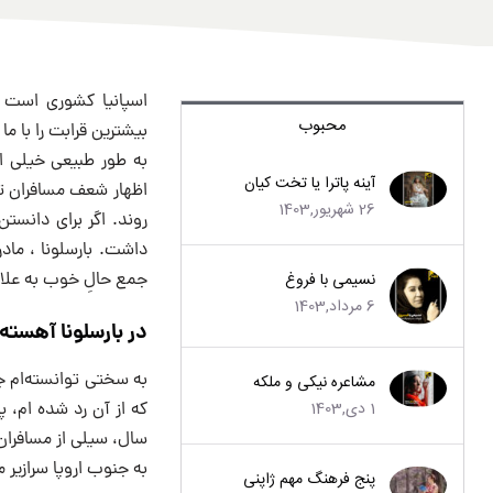
اسپانیا کشوری است 
محبوب
بیشترین قرابت را با ما 
به طور طبیعی خیلی از 
آینه پاترا یا تخت کیان
اظهار شعف مسافران تازه
26 شهریور,1403
روند. اگر برای دانست
داشت. بارسلونا ، ماد
نسیمی با فروغ
جمع حالِ خوب به علاوه
6 مرداد,1403
در بارسلونا آهسته 
به سختی توانسته‌ام جا
مشاعره نیکی و ملکه
1 دی,1403
که از آن رد شده ام، پ
سال، سیلی از مسافران
به جنوب اروپا سرازیر 
پنج فرهنگ مهم ژاپنی