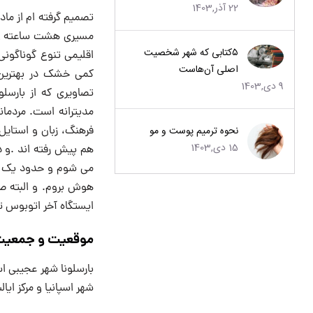
22 آذر,1403
تصمیم گرفته ام از ماد
مسیری هشت ساعته و ا
۵کتابی که شهر شخصیت
اقلیمی تنوع گوناگونی
اصلی آن‌هاست
کمی خشک در بهترین ح
9 دی,1403
تصاویری که از بارسل
مدیترانه است. مردما
فرهنگ، زبان و استایل
نحوه ترمیم پوست و مو
15 دی,1403
می شوم و حدود یک سا
هوش بروم. و البته صب
ایستگاه آخر اتوبوس تا
موقعیت و جمعیت 
بارسلونا شهر عجیبی اس
شهر اسپانیا و مرکز ای