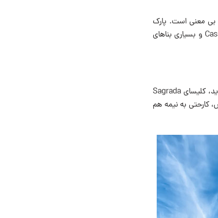
و بی معنی است. پارک
گوئل(Guel Park) و سازه های ساخته شده از سرامیک های رنگی محبوبش، خانه مواج Casa Mila و بسیاری بناهای
اما مهم ترین سازه اوکه نماد بارسلونا و پر بازدید ترین مکان در کل کشور اسپانیا به حساب می‌آید، کلیسای Sagrada
زمان مرگش، کارحتی به نیمه هم