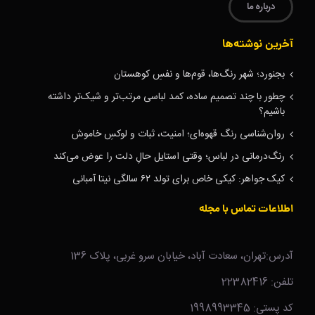
درباره ما
آخرین نوشته‌ها
بجنورد؛ شهر رنگ‌ها، قوم‌ها و نفسِ کوهستان
چطور با چند تصمیم ساده، کمد لباسی مرتب‌تر و شیک‌تر داشته
باشیم؟
روان‌شناسی رنگ قهوه‌ای؛ امنیت، ثبات و لوکسِ خاموش
رنگ‌درمانی در لباس؛ وقتی استایل حالِ دلت را عوض می‌کند
کیک جواهر: کیکی خاص برای تولد ۶۲ سالگی نیتا آمبانی
اطلاعات تماس با مجله
آدرس:تهران، سعادت آباد، خیابان سرو غربی، پلاک 136
تلفن: 22382416
کد پستی: 1998993345