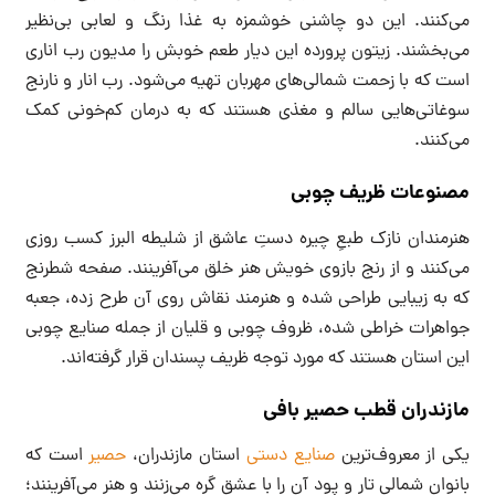
می‌کنند. این دو چاشنی خوشمزه به غذا رنگ و لعابی بی‌نظیر
می‌بخشند. زیتون پرورده این دیار طعم خوبش را مدیون رب اناری
است که با زحمت شمالی‌های مهربان تهیه می‌شود. رب انار و نارنج
سوغاتی‌هایی سالم و مغذی هستند که به درمان کم‌خونی کمک
می‌کنند.
مصنوعات ظریف چوبی
هنرمندان نازک طبعِ چیره دستِ عاشق از شلیطه البرز کسب روزی
می‌کنند و از رنج بازوی خویش هنر خلق می‌آفرینند. صفحه شطرنج
که به زیبایی طراحی شده و هنرمند نقاش روی آن طرح زده، جعبه
جواهرات خراطی شده، ظروف چوبی و قلیان از جمله صنایع چوبی
این استان هستند که مورد توجه ظریف پسندان قرار گرفته‌اند.
مازندران قطب حصیر بافی
یکی از معروف‌ترین
صنایع دستی
استان مازندران،
حصیر
است که
بانوان شمالی تار و‌ پود آن را با عشق گره می‌زنند و هنر می‌آفرینند؛