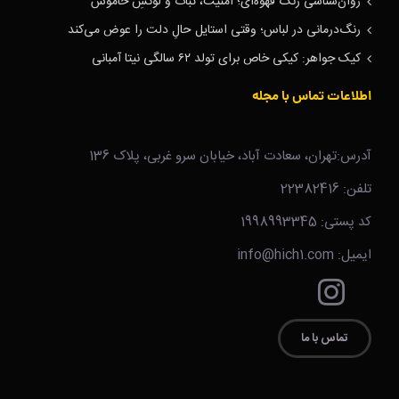
روان‌شناسی رنگ قهوه‌ای؛ امنیت، ثبات و لوکسِ خاموش
رنگ‌درمانی در لباس؛ وقتی استایل حالِ دلت را عوض می‌کند
کیک جواهر: کیکی خاص برای تولد ۶۲ سالگی نیتا آمبانی
اطلاعات تماس با مجله
آدرس:تهران، سعادت آباد، خیابان سرو غربی، پلاک 136
تلفن: 22382416
کد پستی: 1998993345
ایمیل: info@hich1.com
تماس با ما