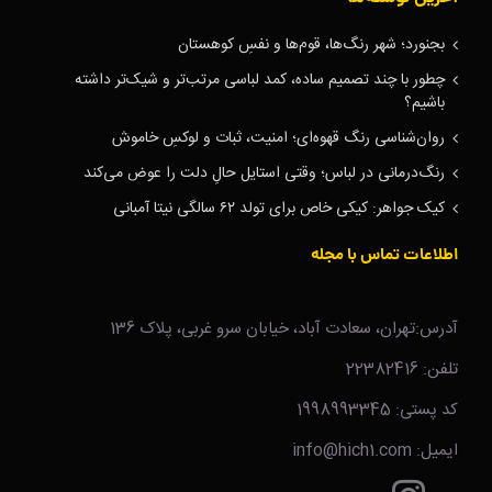
بجنورد؛ شهر رنگ‌ها، قوم‌ها و نفسِ کوهستان
چطور با چند تصمیم ساده، کمد لباسی مرتب‌تر و شیک‌تر داشته
باشیم؟
روان‌شناسی رنگ قهوه‌ای؛ امنیت، ثبات و لوکسِ خاموش
رنگ‌درمانی در لباس؛ وقتی استایل حالِ دلت را عوض می‌کند
کیک جواهر: کیکی خاص برای تولد ۶۲ سالگی نیتا آمبانی
اطلاعات تماس با مجله
آدرس:تهران، سعادت آباد، خیابان سرو غربی، پلاک 136
تلفن: 22382416
کد پستی: 1998993345
ایمیل: info@hich1.com