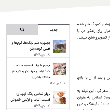
 زمانی کم‌رنگ هم شده
دیدگاه‌ها
جدید
ن برای زندگی در، یا
ر تصویری‌شان ببینند.
بجنورد؛ شهر رنگ‌ها، قوم‌ها و
نفسِ کوهستان
18 دی,1404
چطور با چند تصمیم ساده،
کمد لباسی مرتب‌تر و شیک‌تر
داشته باشیم؟
ئاتر فارغ‌التحصیل و بعد از آن به بازی
17 دی,1404
ایران سفر کرد. این فیلم به
روان‌شناسی رنگ قهوه‌ای؛
رهاد اصلانی به عنوان
امنیت، ثبات و لوکسِ خاموش
فت. غذا، فرهنگ و دین
17 دی,1404