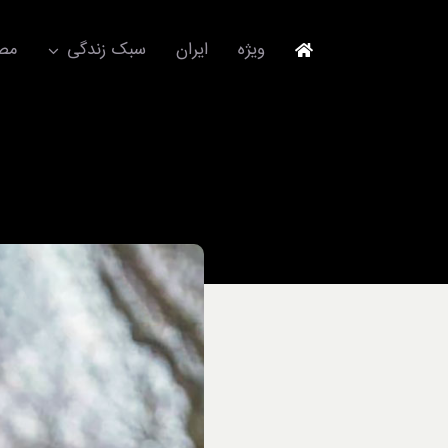
Ski
t
ویژه
ایران
سبک زندگی
مصا
conten
جهانگردی
مد و فشن
آکسسوری
استایل
برند
لباس
آداب معاشرت
ورزش/ سلامت/ زیبایی
تکنولوژی
خودرو