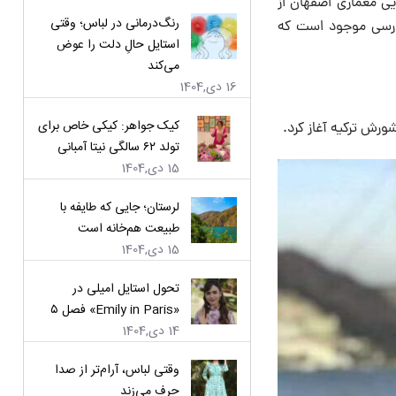
یی معماری اصفهان از
رنگ‌درمانی در لباس؛ وقتی
ارسی موجود است که
استایل حالِ دلت را عوض
می‌کند
16 دی,1404
کیک جواهر: کیکی خاص برای
تولد ۶۲ سالگی نیتا آمبانی
15 دی,1404
لرستان؛ جایی که طایفه با
طبیعت هم‌خانه است
15 دی,1404
تحول استایل امیلی در
«Emily in Paris» فصل ۵
14 دی,1404
وقتی لباس، آرام‌تر از صدا
حرف می‌زند