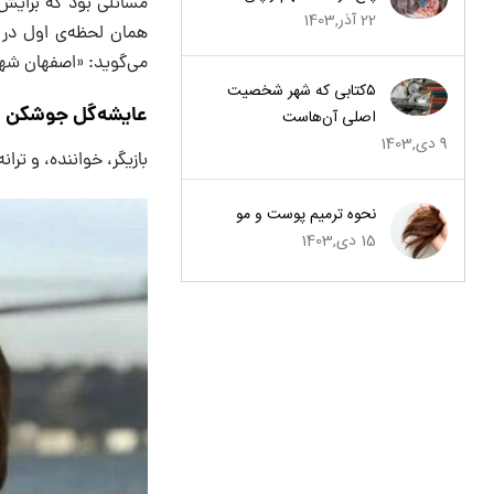
مسائلی بود که برایش 
22 آذر,1403
همان لحظه‌ی اول در
می‌گوید: «اصفهان شهر
۵کتابی که شهر شخصیت
عایشه‌گل جوشکن
اصلی آن‌هاست
9 دی,1403
بازیگر، خواننده، و ترانه‌سرای اهل ترک
نحوه ترمیم پوست و مو
15 دی,1403