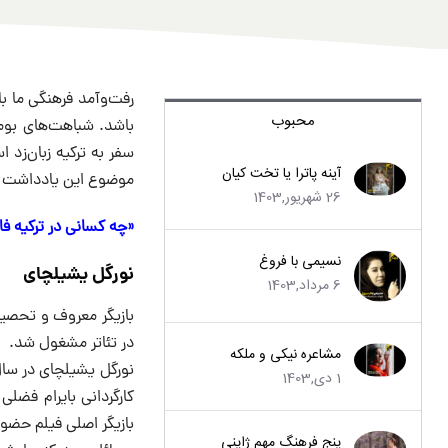
رفت‌و‌آمد فرهنگی ما ب
محبوب
باشد. شباهت‌های بومی
سفر به ترکیه زبان‌زد 
آینه پاترا یا تخت کیان
موضوع این یادداشت 
26 شهریور,1403
«چه کسانی در ترکیه فا
نسیمی با فروغ
نورگل یشیلچای
6 مرداد,1403
در تئاتر مشغول شد.
مشاعره نیکی و ملکه
1 دی,1403
کارگردانی بایرام فضلی
بازیگر اصلی فیلم حضور
پنج فرهنگ مهم ژاپنی