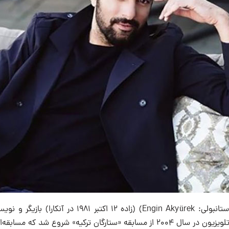
انگین آکیورک (ترکی استانبولی: Engin Akyürek‎) (زاده ۱۲ اکت
آشنایی او با سینما و تلویزیون در سال ۲۰۰۴ از مسابقه «ستارگان ترکیه» شروع 