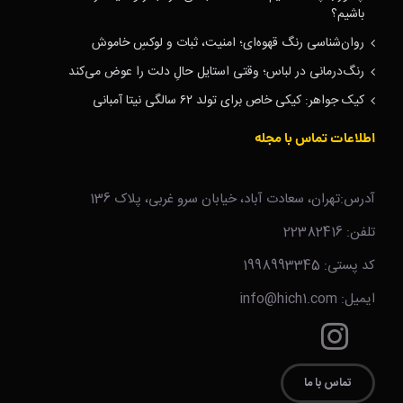
باشیم؟
روان‌شناسی رنگ قهوه‌ای؛ امنیت، ثبات و لوکسِ خاموش
رنگ‌درمانی در لباس؛ وقتی استایل حالِ دلت را عوض می‌کند
کیک جواهر: کیکی خاص برای تولد ۶۲ سالگی نیتا آمبانی
اطلاعات تماس با مجله
آدرس:تهران، سعادت آباد، خیابان سرو غربی، پلاک 136
تلفن: 22382416
کد پستی: 1998993345
ایمیل: info@hich1.com
تماس با ما