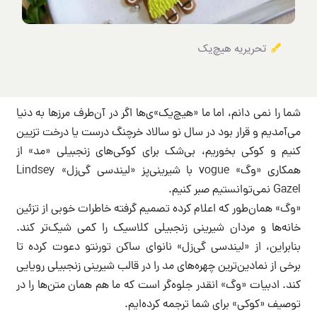
تحریریه هیچ‌یک
شما را نمی دانم، اما ما «هیچ‌یک»ی‌ها اگر در آن‌طرف مرزها به دنیا
می‌آمدیم و قرار بود در سال نو سالاد خرچنگ درست یا درخت تزیین
کنیم و کوکی بخوریم، بی‌شک برای کوکی‌های زنجبیلی «مد» از
همکاری «وگ» vogue با شیرینی‌پز «لیندسی گی‌زل» Lindsey
Gazel نمی‌توانستیم صبر کنیم‌.
«وگ» همان‌طور که اعلام کرده تصمیم گرفته خاطرات خوبی از تزئین
خانه‌ها و مردان شیرینی زنجبیلی کلاسیک را کمی شیک‌تر کند.
بنابراین، از «لیندسی گی‌زل» نانوای ساکن تورنتو دعوت کرده تا
برخی از نمادین‌ترین چهره‌های مد را در قالب شیرینی زنجبیلی رویایی
کند. ادبیات «وگ» انقدر جلوه‌گر است که ما هم همان متن‌ها را در
توصیف «کوکی» برای شما ترجمه کرده‌ایم.