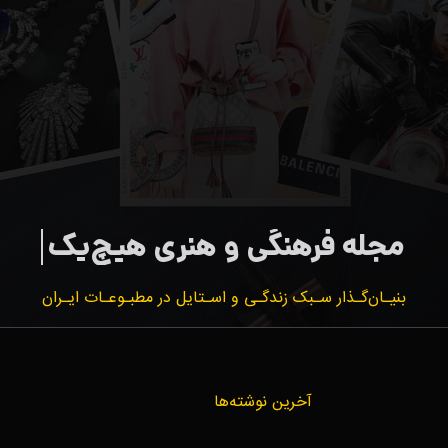
بنیـان‌گـذار سـبک زندگـی و اسـتایل در مطبـوعـات ایـران
آخرین نوشته‌ها