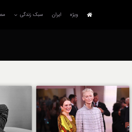
Ski
t
ویژه
ایران
سبک زندگی
مصا
conten
جهانگردی
مد و فشن
آکسسوری
استایل
برند
لباس
آداب معاشرت
ورزش/ سلامت/ زیبایی
تکنولوژی
خودرو