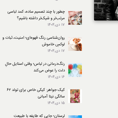
لباس
چطور با چند تصمیم ساده، کمد لباسی
مرتب‌تر و شیک‌تر داشته باشیم؟
17 دی,1404
روان‌شناسی رنگ قهوه‌ای؛ امنیت، ثبات و
لوکسِ خاموش
17 دی,1404
رنگ‌درمانی در لباس؛ وقتی استایل حالِ
دلت را عوض می‌کند
16 دی,1404
کیک جواهر: کیکی خاص برای تولد ۶۲
سالگی نیتا آمبانی
15 دی,1404
لرستان؛ جایی که طایفه با طبیعت