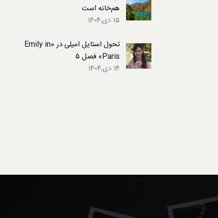
هم‌خانه است
15 دی,1404
تحول استایل امیلی در «Emily in
Paris» فصل ۵
14 دی,1404