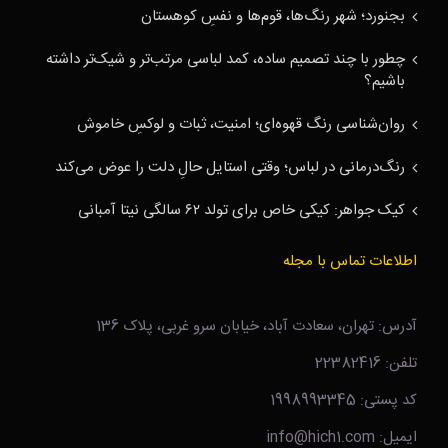
بجنورد؛ شهر رنگ‌ها، قوم‌ها و نفسِ کوهستان
چطور با چند تصمیم ساده، کمد لباسی مرتب‌تر و شیک‌تر داشته
باشیم؟
روان‌شناسی رنگ قهوه‌ای؛ امنیت، ثبات و لوکسِ خاموش
رنگ‌درمانی در لباس؛ وقتی استایل حالِ دلت را عوض می‌کند
کیک جواهر: کیکی خاص برای تولد ۶۲ سالگی نیتا آمبانی
اطلاعات تماس با مجله
آدرس: تهران، سعادت آباد، خیابان سرو غربی، پلاک 136
تلفن: 22382416
کد پستی: 1998993345
ایمیل: info@hich1.com