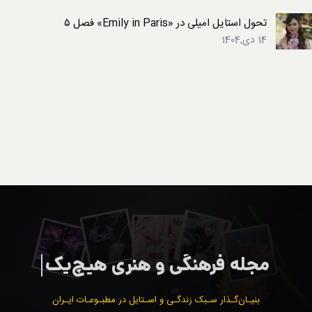
تحول استایل امیلی در «Emily in Paris» فصل ۵
14 دی,1404
بنیـان‌گـذار سـبک زندگـی و اسـتایل در مطبـوعـات ایـران