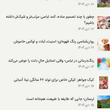
18 دی,1404
چطور با چند تصمیم ساده، کمد لباسی مرتب‌تر و شیک‌تر داشته
باشیم؟
17 دی,1404
روان‌شناسی رنگ قهوه‌ای؛ امنیت، ثبات و لوکسِ خاموش
17 دی,1404
رنگ‌درمانی در لباس؛ وقتی استایل حالِ دلت را عوض می‌کند
16 دی,1404
کیک جواهر: کیکی خاص برای تولد ۶۲ سالگی نیتا آمبانی
15 دی,1404
لرستان؛ جایی که طایفه با طبیعت هم‌خانه است
15 دی,1404