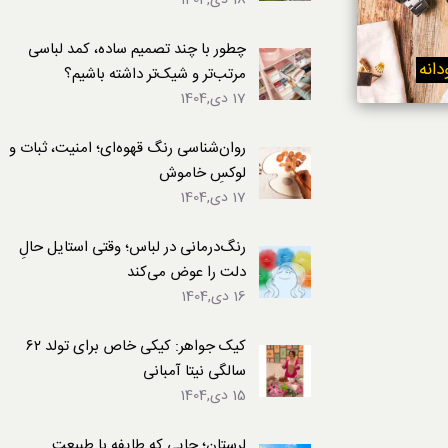
18 دی,1404
لباس
چطور با چند تصمیم ساده، کمد لباسی
مرتب‌تر و شیک‌تر داشته باشیم؟
17 دی,1404
روان‌شناسی رنگ قهوه‌ای؛ امنیت، ثبات و
لوکسِ خاموش
17 دی,1404
رنگ‌درمانی در لباس؛ وقتی استایل حالِ
دلت را عوض می‌کند
16 دی,1404
کیک جواهر: کیکی خاص برای تولد ۶۲
سالگی نیتا آمبانی
15 دی,1404
لرستان؛ جایی که طایفه با طبیعت