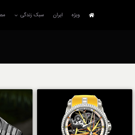
Ski
t
ویژه
ایران
سبک زندگی
مصا
conten
جهانگردی
مد و فشن
آکسسوری
استایل
برند
لباس
آداب معاشرت
ورزش/ سلامت/ زیبایی
تکنولوژی
خودرو