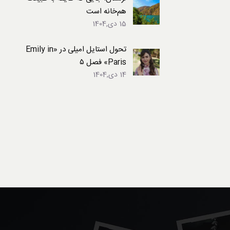
هم‌خانه است
15 دی,1404
تحول استایل امیلی در «Emily in
Paris» فصل ۵
14 دی,1404