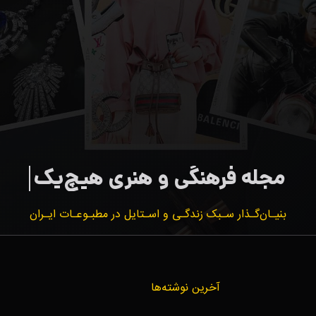
بنیـان‌گـذار سـبک زندگـی و اسـتایل در مطبـوعـات ایـران
آخرین نوشته‌ها