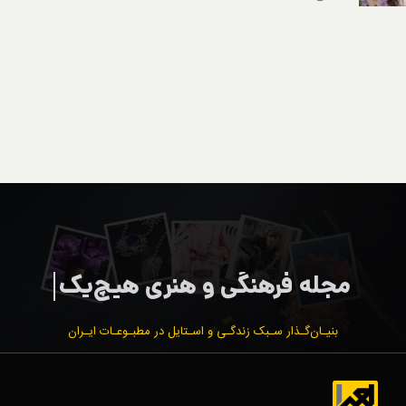
بنیـان‌گـذار سـبک زندگـی و اسـتایل در مطبـوعـات ایـران