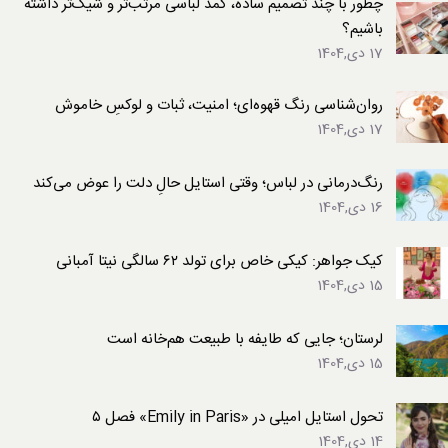
چطور با چند تصمیم ساده، کمد لباسی مرتب‌تر و شیک‌تر داشته
باشیم؟
17 دی,1404
روان‌شناسی رنگ قهوه‌ای؛ امنیت، ثبات و لوکسِ خاموش
17 دی,1404
رنگ‌درمانی در لباس؛ وقتی استایل حالِ دلت را عوض می‌کند
16 دی,1404
کیک جواهر: کیکی خاص برای تولد ۶۲ سالگی نیتا آمبانی
15 دی,1404
لرستان؛ جایی که طایفه با طبیعت هم‌خانه است
15 دی,1404
تحول استایل امیلی در «Emily in Paris» فصل ۵
14 دی,1404