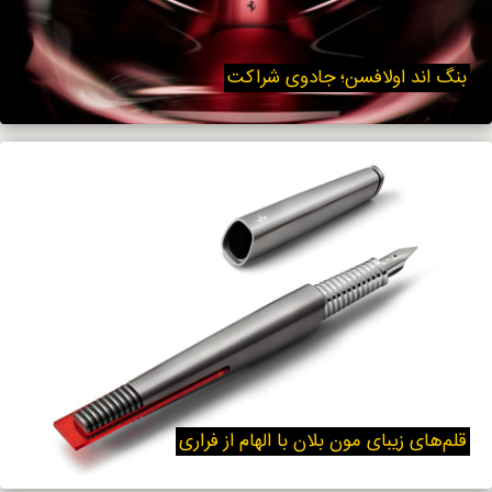
بنگ اند اولافسن؛ جادوی شراکت
قلم‌های زیبای مون بلان با الهام از فراری