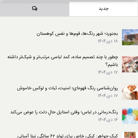
دیدگاه‌ها
جدید
بجنورد؛ شهر رنگ‌ها، قوم‌ها و نفسِ کوهستان
18 دی,1404
چطور با چند تصمیم ساده، کمد لباسی مرتب‌تر و شیک‌تر داشته
باشیم؟
17 دی,1404
روان‌شناسی رنگ قهوه‌ای؛ امنیت، ثبات و لوکسِ خاموش
17 دی,1404
رنگ‌درمانی در لباس؛ وقتی استایل حالِ دلت را عوض می‌کند
16 دی,1404
کیک جواهر: کیکی خاص برای تولد ۶۲ سالگی نیتا آمبانی