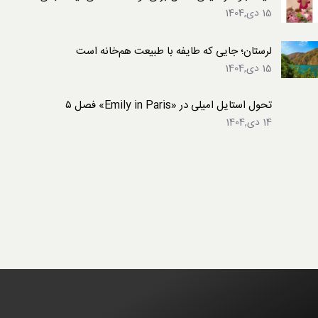
15 دی,1404
لرستان؛ جایی که طایفه با طبیعت هم‌خانه است
15 دی,1404
تحول استایل امیلی در «Emily in Paris» فصل ۵
14 دی,1404