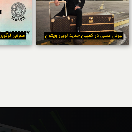
لیونل مسی در کمپین جدید لویی ویتون
معرفی لوگوی