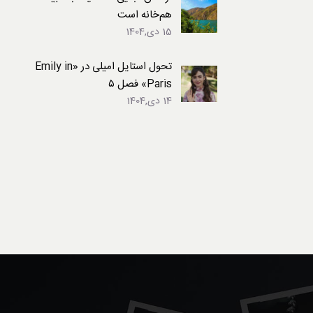
هم‌خانه است
15 دی,1404
تحول استایل امیلی در «Emily in
Paris» فصل ۵
14 دی,1404