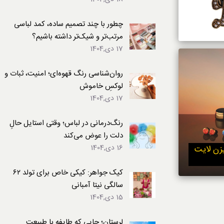
لباس
چطور با چند تصمیم ساده، کمد لباسی
مرتب‌تر و شیک‌تر داشته باشیم؟
17 دی,1404
روان‌شناسی رنگ قهوه‌ای؛ امنیت، ثبات و
لوکسِ خاموش
17 دی,1404
رنگ‌درمانی در لباس؛ وقتی استایل حالِ
دلت را عوض می‌کند
16 دی,1404
زن لایت
کیک جواهر: کیکی خاص برای تولد ۶۲
سالگی نیتا آمبانی
15 دی,1404
لرستان؛ جایی که طایفه با طبیعت