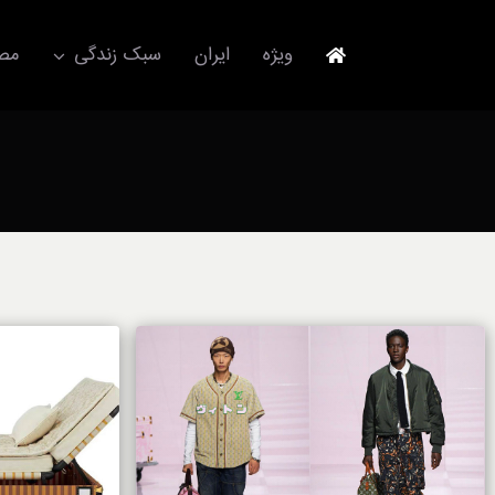
Ski
t
ویژه
ایران
سبک زندگی
مصا
conten
جهانگردی
مد و فشن
آکسسوری
استایل
برند
لباس
آداب معاشرت
ورزش/ سلامت/ زیبایی
تکنولوژی
خودرو