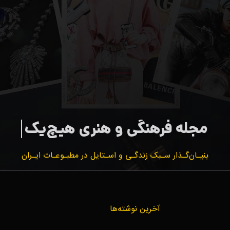
بنیـان‌گـذار سـبک زندگـی و اسـتایل در مطبـوعـات ایـران
آخرین نوشته‌ها