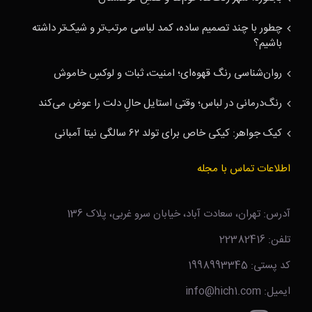
چطور با چند تصمیم ساده، کمد لباسی مرتب‌تر و شیک‌تر داشته
باشیم؟
روان‌شناسی رنگ قهوه‌ای؛ امنیت، ثبات و لوکسِ خاموش
رنگ‌درمانی در لباس؛ وقتی استایل حالِ دلت را عوض می‌کند
کیک جواهر: کیکی خاص برای تولد ۶۲ سالگی نیتا آمبانی
اطلاعات تماس با مجله
آدرس: تهران، سعادت آباد، خیابان سرو غربی، پلاک 136
تلفن: 22382416
کد پستی: 1998993345
ایمیل: info@hich1.com