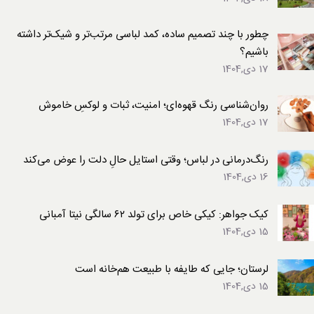
چطور با چند تصمیم ساده، کمد لباسی مرتب‌تر و شیک‌تر داشته
باشیم؟
17 دی,1404
روان‌شناسی رنگ قهوه‌ای؛ امنیت، ثبات و لوکسِ خاموش
17 دی,1404
رنگ‌درمانی در لباس؛ وقتی استایل حالِ دلت را عوض می‌کند
16 دی,1404
کیک جواهر: کیکی خاص برای تولد ۶۲ سالگی نیتا آمبانی
15 دی,1404
لرستان؛ جایی که طایفه با طبیعت هم‌خانه است
15 دی,1404