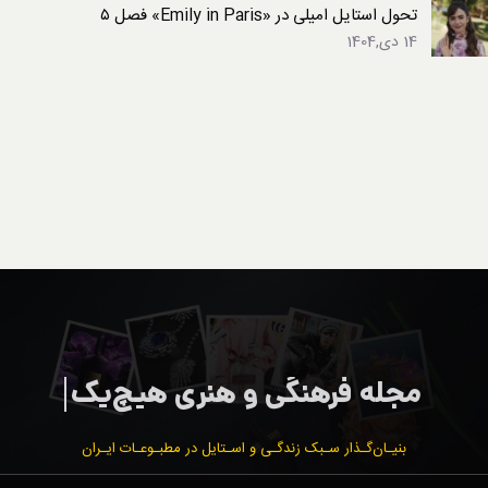
تحول استایل امیلی در «Emily in Paris» فصل ۵
14 دی,1404
بنیـان‌گـذار سـبک زندگـی و اسـتایل در مطبـوعـات ایـران