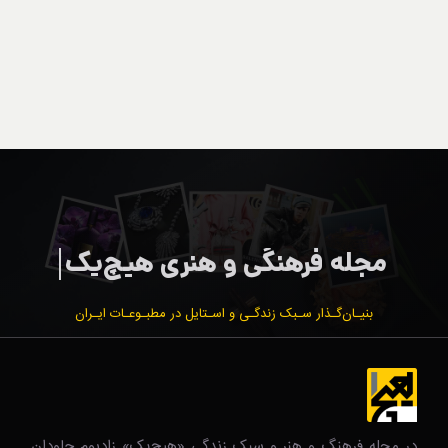
بنیـان‌گـذار سـبک زندگـی و اسـتایل در مطبـوعـات ایـران
در مجله فرهنگ و هنر و سبک زندگی‌ «هیچ‌یک» زادبوم جاودان