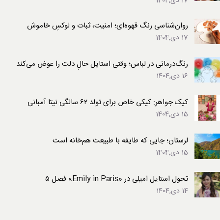
17 دی,1404
روان‌شناسی رنگ قهوه‌ای؛ امنیت، ثبات و لوکسِ خاموش
17 دی,1404
رنگ‌درمانی در لباس؛ وقتی استایل حالِ دلت را عوض می‌کند
16 دی,1404
کیک جواهر: کیکی خاص برای تولد ۶۲ سالگی نیتا آمبانی
15 دی,1404
لرستان؛ جایی که طایفه با طبیعت هم‌خانه است
15 دی,1404
تحول استایل امیلی در «Emily in Paris» فصل ۵
14 دی,1404