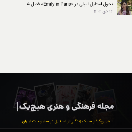
تحول استایل امیلی در «Emily in Paris» فصل ۵
14 دی,1404
بنیـان‌گـذار سـبک زندگـی و اسـتایل در مطبـوعـات ایـران