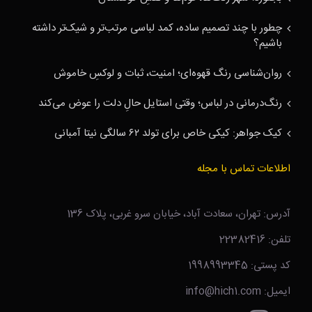
چطور با چند تصمیم ساده، کمد لباسی مرتب‌تر و شیک‌تر داشته
باشیم؟
روان‌شناسی رنگ قهوه‌ای؛ امنیت، ثبات و لوکسِ خاموش
رنگ‌درمانی در لباس؛ وقتی استایل حالِ دلت را عوض می‌کند
کیک جواهر: کیکی خاص برای تولد ۶۲ سالگی نیتا آمبانی
اطلاعات تماس با مجله
آدرس: تهران، سعادت آباد، خیابان سرو غربی، پلاک 136
تلفن: 22382416
کد پستی: 1998993345
ایمیل: info@hich1.com