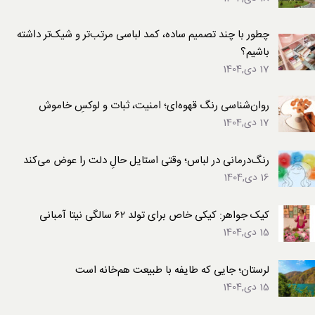
چطور با چند تصمیم ساده، کمد لباسی مرتب‌تر و شیک‌تر داشته
باشیم؟
17 دی,1404
روان‌شناسی رنگ قهوه‌ای؛ امنیت، ثبات و لوکسِ خاموش
17 دی,1404
رنگ‌درمانی در لباس؛ وقتی استایل حالِ دلت را عوض می‌کند
16 دی,1404
کیک جواهر: کیکی خاص برای تولد ۶۲ سالگی نیتا آمبانی
15 دی,1404
لرستان؛ جایی که طایفه با طبیعت هم‌خانه است
15 دی,1404