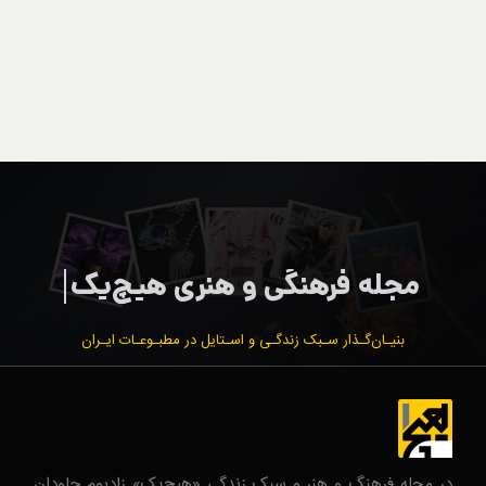
بنیـان‌گـذار سـبک زندگـی و اسـتایل در مطبـوعـات ایـران
در مجله فرهنگ و هنر و سبک زندگی‌ «هیچ‌یک» زادبوم جاودان