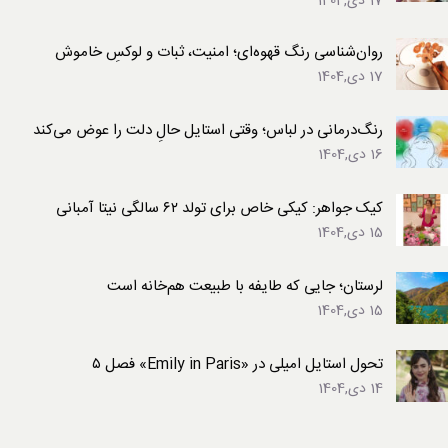
17 دی,1404
روان‌شناسی رنگ قهوه‌ای؛ امنیت، ثبات و لوکسِ خاموش
17 دی,1404
رنگ‌درمانی در لباس؛ وقتی استایل حالِ دلت را عوض می‌کند
16 دی,1404
کیک جواهر: کیکی خاص برای تولد ۶۲ سالگی نیتا آمبانی
15 دی,1404
لرستان؛ جایی که طایفه با طبیعت هم‌خانه است
15 دی,1404
تحول استایل امیلی در «Emily in Paris» فصل ۵
14 دی,1404