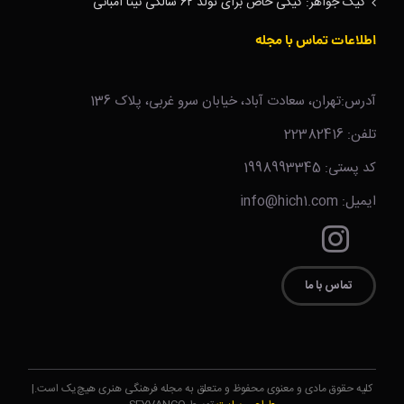
کیک جواهر: کیکی خاص برای تولد ۶۲ سالگی نیتا آمبانی
اطلاعات تماس با مجله
آدرس:تهران، سعادت آباد، خیابان سرو غربی، پلاک 136
تلفن: 22382416
کد پستی: 1998993345
ایمیل: info@hich1.com
تماس با ما
کلیه حقوق مادی و معنوی محفوظ و متعلق به مجله فرهنگی هنری هیچ‌یک است.|