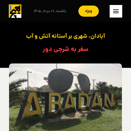
Ski
t
ویژه
یکشنبه, 18 مرداد, 1405
کنترلر
conten
صفحه‌بندی
– صفحه اصلی
آبادان، شهری بر آستانه‌ آتش و آب
– ایران
سفر به شرجی دور
– سبک زندگی
– مصاحبه
– فرهنگ و هنر
– هنرمندان
– آرشیو
– تماس با ما