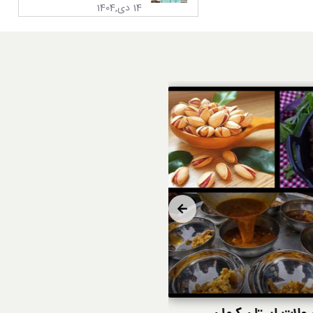
14 دی,1404