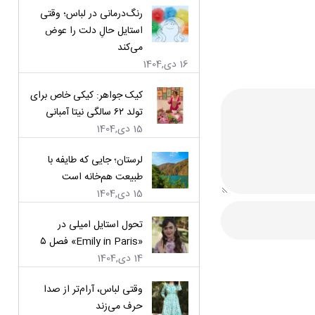
رنگ‌درمانی در لباس؛ وقتی
استایل حالِ دلت را عوض
می‌کند
16 دی,1404
کیک جواهر: کیکی خاص برای
تولد ۶۲ سالگی نیتا آمبانی
15 دی,1404
لرستان؛ جایی که طایفه با
طبیعت هم‌خانه است
15 دی,1404
تحول استایل امیلی در
«Emily in Paris» فصل ۵
14 دی,1404
وقتی لباس، آرام‌تر از صدا
حرف می‌زند