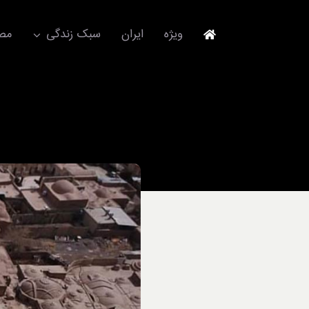
Ski
t
ویژه
ایران
سبک زندگی
مصا
conten
جهانگردی
مد و فشن
آکسسوری
استایل
برند
لباس
آداب معاشرت
ورزش/ سلامت/ زیبایی
تکنولوژی
خودرو