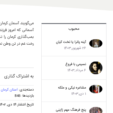
می‌گویند آسمان کرمان ر
محبوب
آسمانی که امروز فرزن
بمب‌گذاری کرمان را ت
آینه پاترا یا تخت کیان
رخت غم در تن وطن نما
26 شهریور,1403
نسیمی با فروغ
6 مرداد,1403
به اشتراک گذاری
مشاعره نیکی و ملکه
دسته‌بندی:
استان کرمان
1 دی,1403
بازدیدها: 846
تاریخ انتشار:14 دی, 1402
پنج فرهنگ مهم ژاپنی