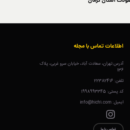
لات استان کرمان
جاهای دیدنی و جاذب
اطلاعات تماس با مجله
آدرس:تهران، سعادت آباد، خیابان سرو غربی، پلاک
136
تلفن: 22382416
کد پستی: 1998993345
ایمیل: info@hich1.com
تماس با ما