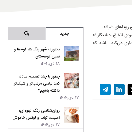
ی رویاهای شبانه.
دیدگاه‌ها
جدید
ی اتفاق جنایتکارانه
اری می‌کند. باشد که
بجنورد؛ شهر رنگ‌ها، قوم‌ها و
نفسِ کوهستان
18 دی,1404
چطور با چند تصمیم ساده،
کمد لباسی مرتب‌تر و شیک‌تر
داشته باشیم؟
17 دی,1404
روان‌شناسی رنگ قهوه‌ای؛
امنیت، ثبات و لوکسِ خاموش
17 دی,1404